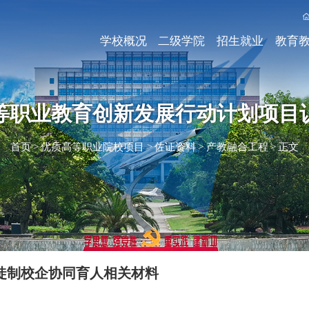
学校概况
二级学院
招生就业
教育
等职业教育创新发展行动计划项目
首页
>
优质高等职业院校项目
>
佐证资料
>
产教融合工程
>
正文
徒制校企协同育人相关材料