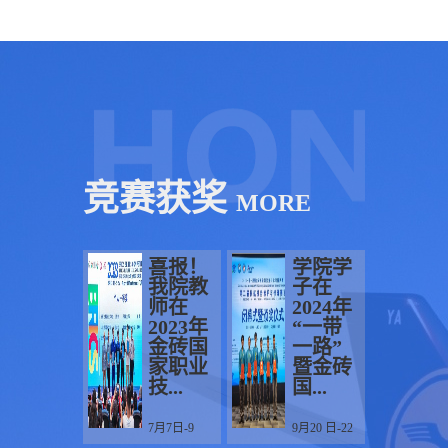
动力装
维修工
动机维
电设备
子设备
置工...
程技...
修技...
维修专
维修专
业
业
竞赛获奖
MORE
喜报！
学院学
我院教
子在
师在
2024年
2023年
“一带
金砖国
一路”
家职业
暨金砖
技...
国...
7月7日-9
9月20 日-22