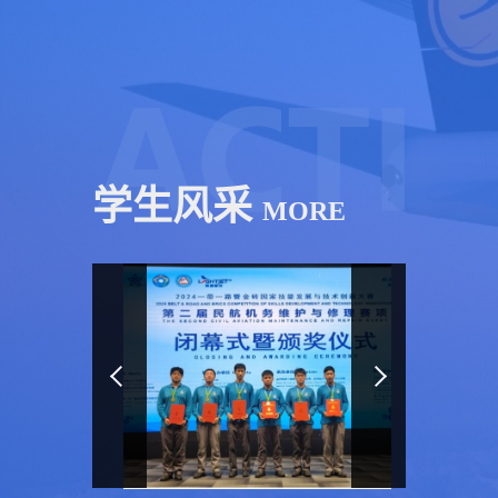
日，2023年
日，2024“一
金砖国家职
带一路”暨金
业技能大赛
砖国家技能
“飞机维修”
发展与技
赛项全...
术...
学生风采
MORE