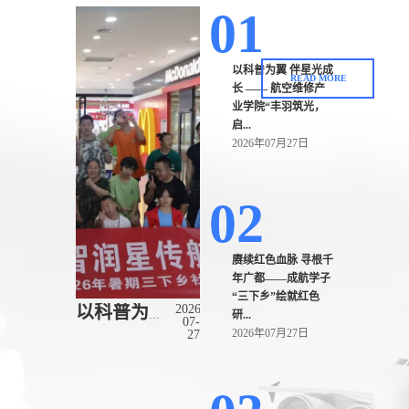
01
以科普为翼 伴星光成
READ MORE
长 —— 航空维修产
业学院“丰羽筑光，
启...
2026年07月27日
02
赓续红色血脉 寻根千
年广都——成航学子
“三下乡”绘就红色
2026-
以科普为翼 伴星光成长 —— 航空维修产...
研...
07-
2026年07月27日
27