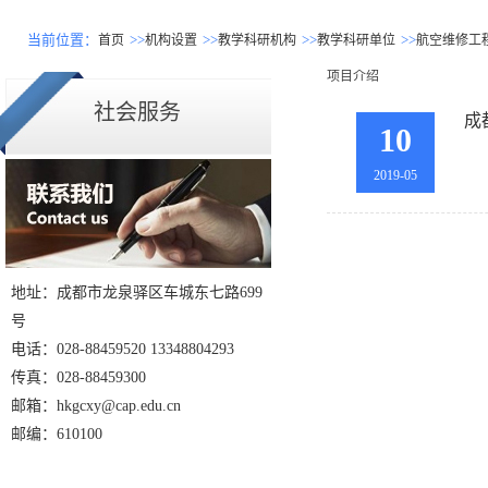
当前位置：
>>
>>
>>
>>
首页
机构设置
教学科研机构
教学科研单位
航空维修工
项目介绍
社会服务
成
10
2019-05
地址：成都市龙泉驿区车城东七路699
号
电话：028-88459520 13348804293
传真：028-88459300
邮箱：hkgcxy@cap.edu.cn
邮编：610100