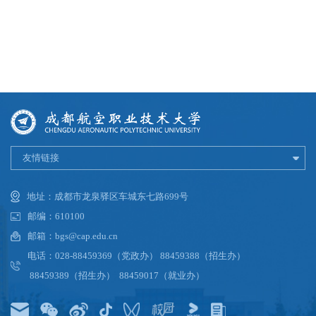
友情链接
地址：成都市龙泉驿区车城东七路699号
邮编：610100
邮箱：bgs@cap.edu.cn
电话：028-88459369（党政办） 88459388（招生办）
88459389（招生办） 88459017（就业办）