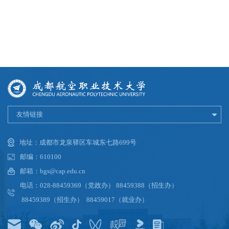
友情链接
地址：成都市龙泉驿区车城东七路699号
邮编：610100
邮箱：bgs@cap.edu.cn
电话：028-88459369（党政办） 88459388（招生办）
88459389（招生办） 88459017（就业办）