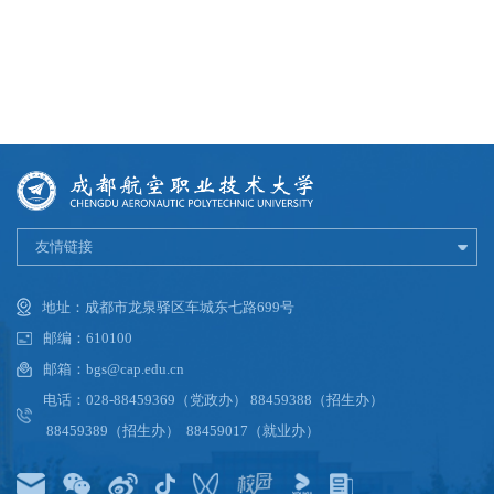
友情链接
地址：成都市龙泉驿区车城东七路699号
邮编：610100
邮箱：bgs@cap.edu.cn
电话：028-88459369（党政办） 88459388（招生办）
88459389（招生办） 88459017（就业办）