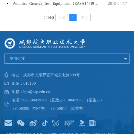
_Avionics_General_Test_Equipment（EASA147体系下M7模块的英文实训题库）
2019-04-17
共14条
上页
1
下页
友情链接
地址：成都市龙泉驿区车城东七路699号
邮编：610100
邮箱：bgs@cap.edu.cn
电话：028-88459369（党政办） 88459388（招生办）
88459389（招生办） 88459017（就业办）