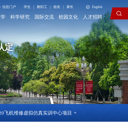
信息门户
学生
|
教职工
|
校友
|
家长
English
教学
科学研究
国际交流
校园文化
人才招聘
认定
320飞机维修虚拟仿真实训中心项目