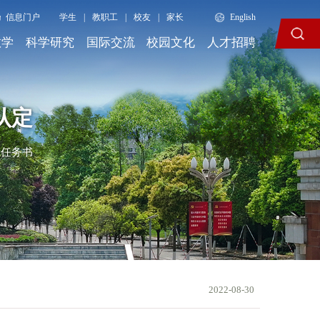
信息门户
学生
|
教职工
|
校友
|
家长
English
教学
科学研究
国际交流
校园文化
人才招聘
认定
任务书
2022-08-30