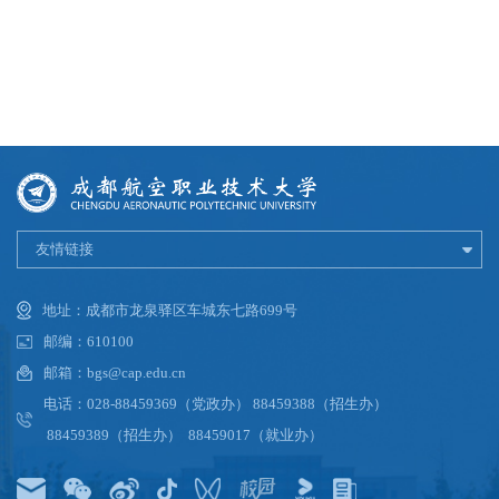
友情链接
地址：成都市龙泉驿区车城东七路699号
邮编：610100
邮箱：bgs@cap.edu.cn
电话：028-88459369（党政办） 88459388（招生办）
88459389（招生办） 88459017（就业办）