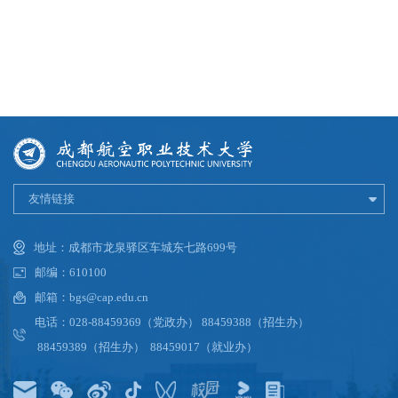
友情链接
地址：成都市龙泉驿区车城东七路699号
邮编：610100
邮箱：bgs@cap.edu.cn
电话：028-88459369（党政办） 88459388（招生办）
88459389（招生办） 88459017（就业办）