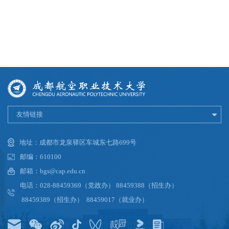
友情链接
地址：成都市龙泉驿区车城东七路699号
邮编：610100
邮箱：bgs@cap.edu.cn
电话：028-88459369（党政办） 88459388（招生办）
88459389（招生办） 88459017（就业办）