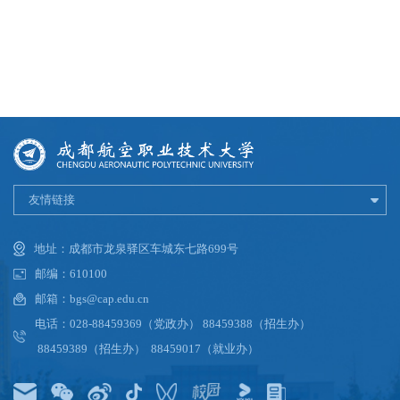
友情链接
地址：成都市龙泉驿区车城东七路699号
邮编：610100
邮箱：bgs@cap.edu.cn
电话：028-88459369（党政办） 88459388（招生办）
88459389（招生办） 88459017（就业办）