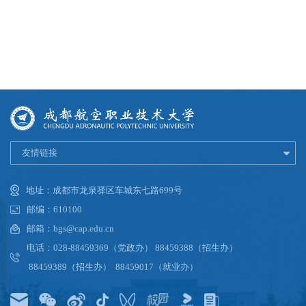
友情链接
地址：成都市龙泉驿区车城东七路699号
邮编：610100
邮箱：bgs@cap.edu.cn
电话：028-88459369（党政办） 88459388（招生办）
88459389（招生办） 88459017（就业办）