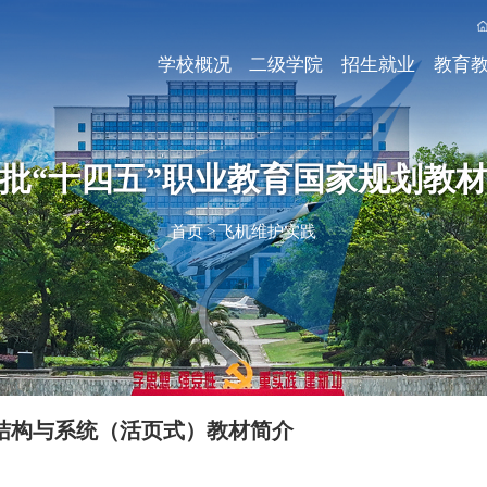
学校概况
二级学院
招生就业
教育
批“十四五”职业教育国家规划教
首页
>
飞机维护实践
结构与系统（活页式）教材简介