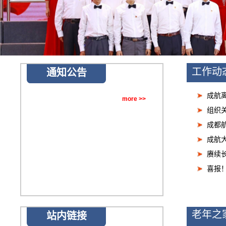
工作动
通知公告
成航
more >>
组织
成都
成航
赓续长
喜报
老年之
站内链接