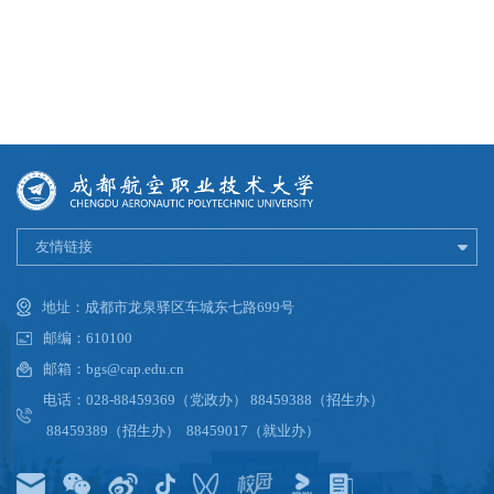
友情链接
地址：成都市龙泉驿区车城东七路699号
邮编：610100
邮箱：bgs@cap.edu.cn
电话：028-88459369（党政办） 88459388（招生办）
88459389（招生办） 88459017（就业办）