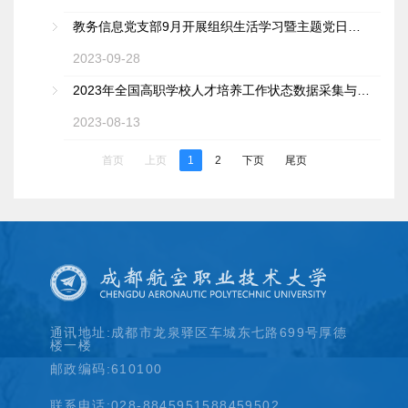
教务信息党支部9月开展组织生活学习暨主题党日活动
2023-09-28
2023年全国高职学校人才培养工作状态数据采集与管理平台培训班（第三期）顺利开班
2023-08-13
首页
上页
1
2
下页
尾页
通讯地址:成都市龙泉驿区车城东七路699号厚德
楼一楼
邮政编码:610100
联系电话:028-88459515
88459502