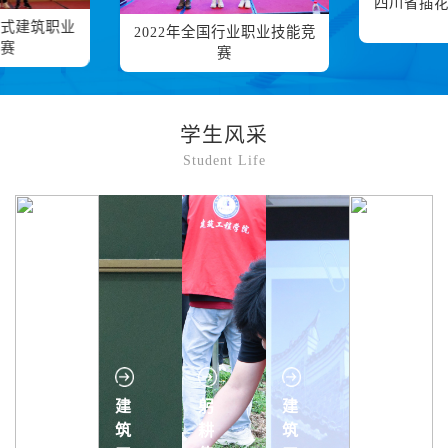
四川省插花花艺师职业技能
价、系统智能化运维及
高职组建筑
能源应用管理等专业理
竞赛
业职业技能竞
与
论与实践技能，能够从
事暖通空调设备销售、
工程设计施工、系统运
维管理、节能改造等工
作，具有良好职业素养
学生风采
与可持续发展能力的高
Student Life
技术技能人才和现场工
程师。...
榜
建
躬
建
建
样
筑
耕
筑
筑