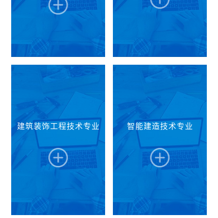
本专业聚焦成渝地区智
建筑工程技术专业已具
慧城市建设、存量建筑
有30多年的历史，师资
智慧化改造等关键领
力量强大，其中副教授3
域，依托建筑设备智慧
名，高级工程师1名，博
物联实训室、建筑智能
士后1名，硕士学位6
化运维中心、建筑智能
名。该专业是四川省教
建筑装饰工程技术专业
智能建造技术专业
化评价中心、BIM技术
改试点专业，省级精品
应用中心等实训资源，
专业。由于专业特色鲜
构建“产教融合、岗课赛
明，教学效果显著，先
证”特色专业课程体系。
后被授予为四川省建设
旨在培养系统掌握智能
职业技能岗位鉴定站，
建筑供配电、设备智慧
四川省建设厅首批授予
运维、系统集成、低碳
的“双证制”试点学校，
能源管理等核心理论与
四川省建设厅正式授予
技术，能够运用BIM、
的具有对全省建筑企业