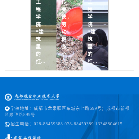
力
工
传
工
工
量
程
美
程
程
|
学
德，
学
学
2026
院
劳
院
院
届
“建
动
“建
“建
四
筑
健
筑
筑
川
里
身
里
里
省
的
心
的
的
优...
红...
—...
红...
红...
学校地址：成都市龙泉驿区车城东七路699号；成都市新都
区顺飞路899号
招生电话：028-88459388 028-88459389 13348804615