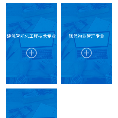
物联网、AI、数字孪生
进行职业技能岗位培训
等前沿工具解决复杂工
和考核资格的二级培训
建筑装饰工程技术专业
面向智能建造与建筑工
程技术问题，具备项目
执照的建设类职业培训
经过十几年的建设、改
业化发展前沿，在建筑
统筹协调、团队管理及
机构，四川省建设系统
革与发展，逐渐形成以
工程技术专业的建设基
创新创业潜力，拥有良
“双证制”教育工作先进
项目化教学为中心，校
础上，培养系统掌握建
好职业素养与可持续发
单位。教师多次带队参
企深度合作、工学结合
筑工程技术与数字化智
展能力的高端技能人
加省级、国家级装配式
为重点，结合行业发展
能技术（涵盖BIM、无
建筑智能化工程技术专业
现代物业管理专业
才。...
建筑技能竞赛、识图绘
前沿，围绕智能家居，
人机应用、机器人应
图大赛获得一、二、三
装配式装修，数字化应
用、大数据分析、人工
等奖成绩。
用及BIM技术等方面，
智能等）的融合性知
提升学生专业素养。面
识，具备建筑信息模型
向建筑装饰行业生产建
深化设计、智能施工组
设、管理一线，培养
织与管理、建造全过程
德、智、体、美、劳全
数据获取与运维分析等
面发展，掌握专业所需
核心理论与实践技能，
基础理论、知识，具备
能够从事智能建筑数字
集建筑装饰施工技术、
化辅助设计、智能建造
项目管理、辅助设计、
项目管控、智慧运维与
面向成渝地区智慧城市
面向现代物业服务行业
工程造价为一体的专业
数字化管理等领域岗位
建设、存量建筑智慧化
数字化、网络化、智能
技能，职业素养好、创
工作，具有扎实职业素
改造等核心领域，依托
化发展需要，培养系统
新意识强的高素质技术
养、跨学科整合能力与
建筑设备智慧物联实训
掌握现代物业管理、智
技能人才。...
可持续发展潜力的高技
室、建筑智能化运维中
慧楼宇运维、客户服务
能人才。...