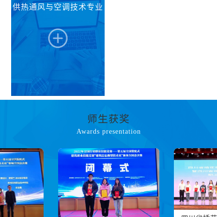
心、建筑智能化评价中
与资产经营等核心知
供热通风与空调技术专业
心、BIM技术应用中心
识，具备物业项目智慧
等实训资源，构建“产教
管理、设施设备智能运
融合、岗课赛证”特色专
维、物业资产经营管
业课程体系，培养系统
理、数字化服务设计与
掌握智能建筑供配电、
实施等专业实践能力，
设备智慧运维、系统集
能够从事现代建筑智慧
成、低碳能源管理等核
管理、客户服务与管
心理论与技术，能够运
理、不动产服务咨询、
用BIM、物联网、AI、
物业资产经营等工作，
数字孪生等前沿工具解
具有较强职业素养、创
决复杂工程技术问题，
新意识与可持续发展能
面向建筑安装业、低碳
师生获奖
具备项目统筹协调、团
力的高素质技术技能人
节能产业及智慧城市领
队管理及创新创业潜
才。
Awards presentation
域，构建“岗课赛证融
力，拥有良好职业素养
通、理虚实训结合”的专
与可持续发展能力的高
业课程体系。培养系统
端技能人才。...
掌握供热通风与空调工
程施工、运维及节能改
造技术，熟悉BIM等新
技术在暖通领域的应
用，具备中小型暖通空
调工程设计、施工与造