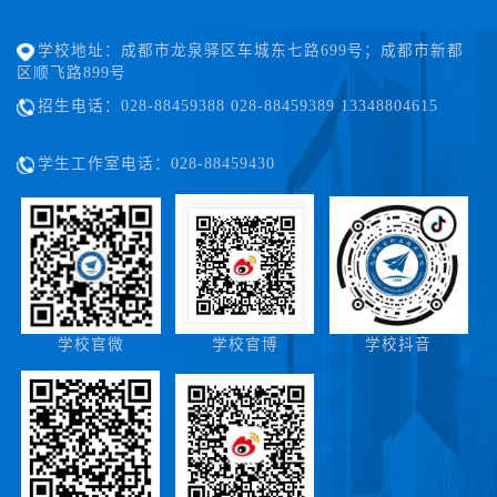
学校地址：成都市龙泉驿区车城东七路699号；成都市新都
区顺飞路899号
招生电话：028-88459388 028-88459389 13348804615
学生工作室电话：028-88459430
学校官微
学校官博
学校抖音