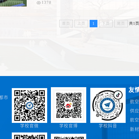
1378
首页
上页
1
下页
尾页
共1
友
都市
航
供
航
学校官微
学校官博
学校抖音
新