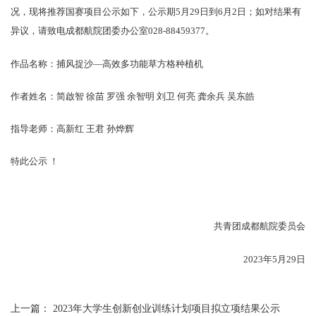
况，现将推荐国赛项目公示如下，公示期5月29日到6月2日；如对结果有
异议，请致电成都航院团委办公室028-88459377。
作品名称：捕风捉沙—高效多功能草方格种植机
作者姓名：简啟智 徐苗 罗强 余智明 刘卫 何亮 龚余兵 吴东皓
指导老师：高新红 王君 孙烨辉
特此公示 ！
共青团成都航院委员会
2023年5月29日
上一篇：
2023年大学生创新创业训练计划项目拟立项结果公示