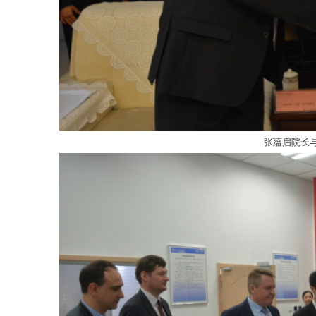
张蕴启院长