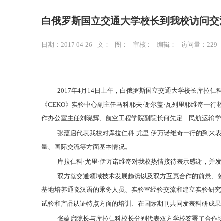
白俄罗斯国立交通大学校长到我校访问交
日期：2017-04-26
文：
图：
审核：
编辑：
访问量：
229
2017
年
4
月
14
日上午，白俄罗斯国立交通大学校长库拉仁科
《
CEKO
》实验中心副主任马科耶夫·谢尔盖·瓦列里耶维奇一
作办公室主任刘晓辉、航空工程学院副院长何先定、民航运输学
张蕴启代表我校对库拉仁科·尤里·伊万诺维奇一行的到来
量、国际交流等方面基本情况。
库拉仁科·尤里·伊万诺维奇对我校热情接待表示感谢，并
双方就交通领域技术发展趋势以及双方互惠合作的前景、
基地培养通晓汉语的乘务人员、实验室经验交流和建立实验研究
试验和产品认证特点方面的培训、在国际期刊共同发表科研成果
张蕴启院长与库拉仁科校长分别代表双方学校签署了合作