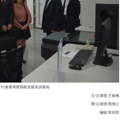
一行参观考察我校实验实训基地
文
/
记者团 王俊梅
图
/
记者团 熊海江
编辑
/
宣传部