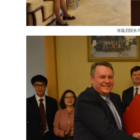
张蕴启院长