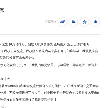
流
分享到：
·尤里·伊万诺维奇、副校长耶尔费耶夫·亚历山大·亚历山德罗维奇、
行莅临我校访问交流。我校院长张蕴启与来宾召开专门座谈会，我校校企合
院副院长廖正非出席会议。
表示热烈欢迎，并介绍了我校的历史沿革、办学理念、办学定位、师资力
发表讲话。
签署大学角科研和教学交流校际合作的可能性、在白俄罗斯国立交通大学
分所、两校专家进行互换实习、对中国专家进行符合关税同盟技术要求的
等多方面合作事宜进行了充分交流和探讨。
协议。