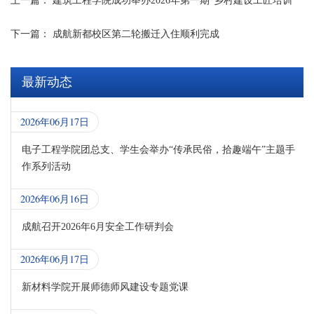
上一篇：
建筑工程学院成功举办2026年第一期“乡村建设工匠培训”
下一篇：
成航新都校区第二轮搬迁入住顺利完成
最新动态
2026年06月17日
电子工程学院团总支、学生会举办“传承民俗，拾趣端午”主题手
作系列活动
2026年06月16日
成航召开2026年6月安全工作研判会
2026年06月17日
新材料学院开展师德师风建设专题党课