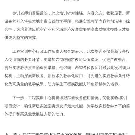
参训老师们普遍反映，此次培训针对性强、内容充实、收获显著。新
设备的引入将极大地丰富实践教学手段，拓展实践教学内容的前沿性与综
合性，为培养适应航空产业和区域经济发展需要的高素质技术技能人才提
供更为坚实的支撑。
工程实训中心行政工作负责人郑金辉表示，此次培训不仅是新设备投
入使用前的必要环节，更是加强“双师型”教师队伍建设、促进产教融合、
提升实践教学质量的重要举措。他强调，希望各位教师能够以此次培训为
契机，主动探索新设备、新技术的教学化应用，将先进的实践教学条件转
化为高质量的教学成果，助力学生工程实践能力和创新精神的培养。
下一步，工程实训中心将持续跟踪新设备使用情况，优化实验/实训
项目设计，确保新建实验室资源发挥最大效能，为学校实践教学水平的整
体提升和高质量发展注入新的动力。