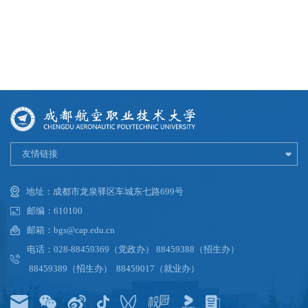
友情链接
地址：成都市龙泉驿区车城东七路699号
邮编：610100
邮箱：bgs@cap.edu.cn
电话：028-88459369（党政办） 88459388（招生办）
88459389（招生办） 88459017（就业办）