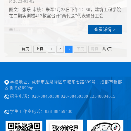
2023-03-02
图文：张乐 审核：朱军2月28日下午1：30，建筑工程学院
在二期实训楼412教室召开“两代会”代表暨分工会...
查看详情 >
115
首页
上页
1
2
3
下页
尾页
共3页
学校地址：成都市龙泉驿区车城东七路699号；成都市新都
区顺飞路899号
招生电话：028-88459388 028-88459389 13348804615
学生工作室电话：028-88459430