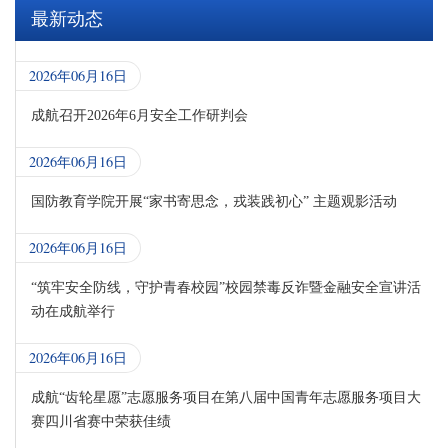
最新动态
2026年06月16日
成航召开2026年6月安全工作研判会
2026年06月16日
国防教育学院开展“家书寄思念，戎装践初心” 主题观影活动
2026年06月16日
“筑牢安全防线，守护青春校园”校园禁毒反诈暨金融安全宣讲活
动在成航举行
2026年06月16日
成航“齿轮星愿”志愿服务项目在第八届中国青年志愿服务项目大
赛四川省赛中荣获佳绩