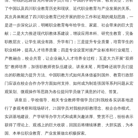
情、明锐的思路首先向各国学员介绍了中国的学制年限、教育类型，分析
了中国以及四川职业教育历史和现状、近代职业教育与产业发展的关系。
其次具体阐述了四川职业教育已经开展的部分工作和近期的规划思路，一
是进一步深化认识，明晰职业教育每年给学生、家庭、社会带来的巨大贡
献；二是大力推进现代职教体系建设，
增设应用本科、研究生教育
，
完备
职教层次，让学生就业有路、升学有门；三是提升专业质量，培育学生的
职业精神，提高人才培养质量；四是专业设置对接产业标准和行业规范，
产教融合，校企共育，让企业融入人才培养全过程；五是大力开展
“双师
型”教师培养，加强职教师资队伍建设。讲座末尾，周雪峰还就学员们提
出的职教能力提升方法、中国职教方式如何具体借鉴到国外、教育行政部
门应该在校企合作办学方面如何支持、如何成为制造强国等系列问题从宏
观策划、微观操作等思路为各位提问学员做了满意的讨论、答复。
讲座后，学校领导、相关专业教师带领学员们到我校各实训基地进
行了参观考察和现场研讨。
21国学员对我校的职教理念、校企合作模式、
实训基地建设、产学研等办学方式和成果兴趣浓厚、赞赏不已，纷纷表示
获得了理论上、观感上的巨大收获，回国后将继续琢磨、大胆实践，为本
国、本单位职业教育、产业发展做出积极探索。