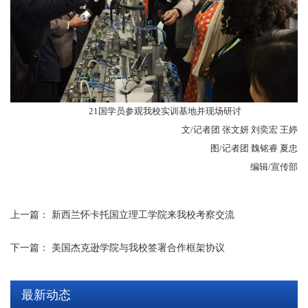
21国学员
参观我校实训基地并现场研讨
文
/记者团 张文妍 刘奕宏 王婷
图
/记者团 魏铭睿 夏忠
编辑
/宣传部
上一篇：
新西兰怀卡托国立理工学院来我校考察交流
下一篇：
美国杰克逊学院与我校签署合作框架协议
最新动态