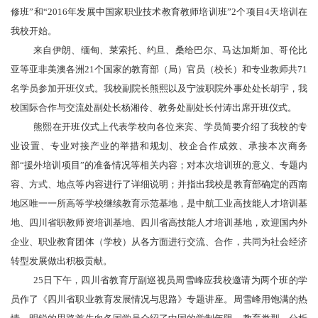
修班
”和“
2016年发展中国家职业技术教育教师培训班
”2个项目
4天培训
在
我校开始。
来自伊朗、缅甸、莱索托、约旦、桑给巴尔、马达加斯加、哥伦比
亚等亚非美澳各洲
21
个国家的
教育部（局）官员（校长）和专业教师共
71
名学员参加开班仪式。我校副院长熊熙以及宁波职院外事处处长胡宇，我
校国际合作与交流处副处长杨湘伶、教务处副处长付涛出席开班仪式。
熊熙在开班仪式上代表学校向各位来宾、学员简要介绍了我校的专
业设置、专业对接产业的举措和规划、校企合作成效、承接本次商务
部
“援外培训项目”的准备情况等相关内容；对本次
培训班的意义、专题内
容、方式、地点等内容进行了详细说明；并指出我校是教育部确定的西南
地区唯一一所高等学校继续教育示范基地，是中航工业高技能人才培训基
地、四川省职教师资培训基地、四川省高技能人才培训基地，欢迎国内外
企业、职业教育团体（学校）从各方面进行交流、合作，共同为社会经济
转型发展做出积极贡献。
25日下午，四川省教育厅副巡视员周雪峰应我校邀请为两个班的学
员作了《四川省职业教育发展情况与思路》专题讲座。周雪峰用饱满的热