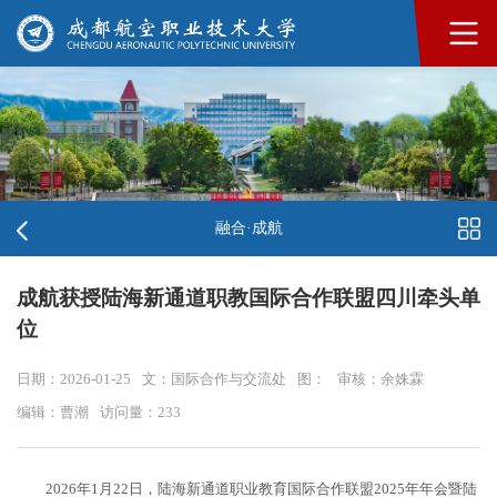
融合·成航
成航获授陆海新通道职教国际合作联盟四川牵头单
位
日期：2026-01-25
文：国际合作与交流处
图：
审核：余姝霖
编辑：曹潮
访问量：
233
2026年1月22日，陆海新通道职业教育国际合作联盟2025年年会暨陆