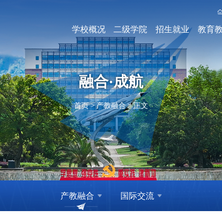
学校概况
二级学院
招生就业
教育
融合·成航
首页
>
产教融合
>
正文
产教融合
国际交流