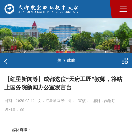
焦点·成航
【红星新闻等】成都这位“天府工匠”教师，将站
上国务院新闻办公室发言台
日期：2026-05-12
文：红星新闻等
图：
审核：
编辑：高润翔
访问量：
88
媒体链接：