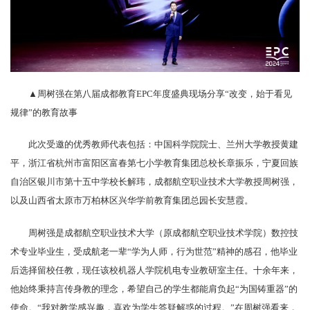
▲周树强在第八届成都教育EPC年度盛典现场分享“改变，始于看见
规律”的教育故事
此次受邀的优秀教师代表包括：中国科学院院士、兰州大学教授黄建
平，浙江省杭州市富阳区富春第七小学教育集团总校长章振乐，宁夏回族
自治区银川市第十五中学校长解玮，成都航空职业技术大学教授周树强，
以及山西省太原市万柏林区兴华学前教育集团总园长安慧霞。
周树强是成都航空职业技术大学（原成都航空职业技术学院）数控技
术专业毕业生，受成航老一辈“学为人师，行为世范”精神的感召，他毕业
后选择留校任教，现任该校机器人学院机电专业教研室主任。十余年来，
他始终秉持言传身教的理念，希望自己的学生都能肩负起“为国铸重器”的
使命。“我对教学感兴趣，喜欢为学生答疑解惑的过程。”在周树强看来，