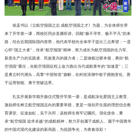
侯孟书以《立航空报国之志 成航空强国之才》为题，为全体师生带
来了开学第一课，两校区同步直播听讲。回顾“极不寻常、极不平凡”的来
路，结合近期国际国内形势，他代表学校向全体学子提出三点希望：一是
心怀“国之大者”，传承“航空报国”精神，努力成长为航空强国的生力军、
新质生产力的实践者、民族复兴的接力者；二是锤炼过硬本领，勇担“航
空强国”重任，在航空强国征程上奋力跑出当代成航青年的“加速度”；三
是勇立时代潮头，高擎“中国智造”旗帜，在科技浪潮中敢于拥抱变化、善
于运用智能、勇于突破边界。
扎实开展新学期升旗仪式暨开学第一课，是成航深化爱国主义教育、
激励师生树立航空报国志向的重要举措，更是一场别开生面的理想信念教
育课堂。征途如虹，实干兴邦，该校师生将牢记嘱托、强化使命，秉
承“航空报国 追求卓越”的成航精神，努力开创属于成航人、属于中国青年
的中国式现代化建设的新局面，为祖国争光，为青春添彩！