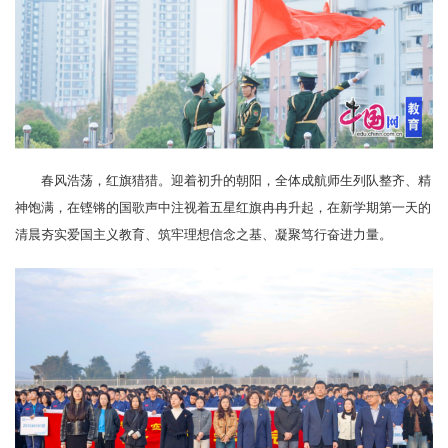
春风浩荡，红旗猎猎。迎着初升的朝阳，全体成航师生列队整齐、精
神饱满，在铿锵的国歌声中注视着五星红旗冉冉升起，在新学期第一天的
清晨夯实爱国主义教育、筑牢理想信念之基、凝聚笃行奋进力量。