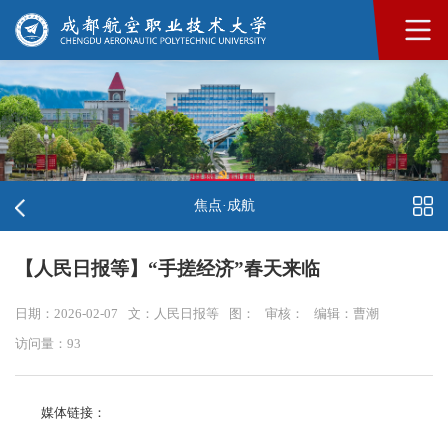
焦点·成航
【人民日报等】“手搓经济”春天来临
日期：2026-02-07
文：人民日报等
图：
审核：
编辑：曹潮
访问量：
93
媒体链接：