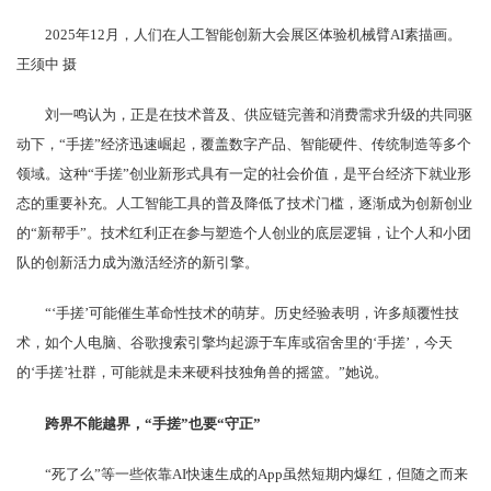
2025年12月，人们在人工智能创新大会展区体验机械臂AI素描画。
王须中 摄
刘一鸣认为，正是在技术普及、供应链完善和消费需求升级的共同驱
动下，“手搓”经济迅速崛起，覆盖数字产品、智能硬件、传统制造等多个
领域。这种“手搓”创业新形式具有一定的社会价值，是平台经济下就业形
态的重要补充。人工智能工具的普及降低了技术门槛，逐渐成为创新创业
的“新帮手”。技术红利正在参与塑造个人创业的底层逻辑，让个人和小团
队的创新活力成为激活经济的新引擎。
“‘手搓’可能催生革命性技术的萌芽。历史经验表明，许多颠覆性技
术，如个人电脑、谷歌搜索引擎均起源于车库或宿舍里的‘手搓’，今天
的‘手搓’社群，可能就是未来硬科技独角兽的摇篮。”她说。
跨界不能越界，“手搓”也要“守正”
“死了么”等一些依靠AI快速生成的App虽然短期内爆红，但随之而来