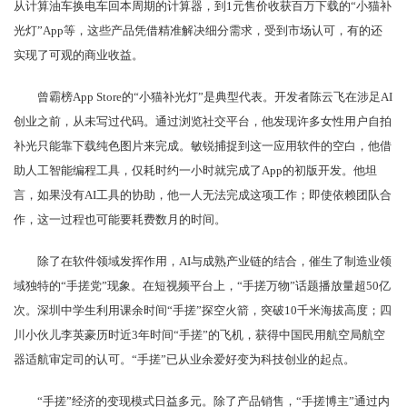
从计算油车换电车回本周期的计算器，到1元售价收获百万下载的“小猫补
光灯”App等，这些产品凭借精准解决细分需求，受到市场认可，有的还
实现了可观的商业收益。
曾霸榜App Store的“小猫补光灯”是典型代表。开发者陈云飞在涉足AI
创业之前，从未写过代码。通过浏览社交平台，他发现许多女性用户自拍
补光只能靠下载纯色图片来完成。敏锐捕捉到这一应用软件的空白，他借
助人工智能编程工具，仅耗时约一小时就完成了App的初版开发。他坦
言，如果没有AI工具的协助，他一人无法完成这项工作；即使依赖团队合
作，这一过程也可能要耗费数月的时间。
除了在软件领域发挥作用，AI与成熟产业链的结合，催生了制造业领
域独特的“手搓党”现象。在短视频平台上，“手搓万物”话题播放量超50亿
次。深圳中学生利用课余时间“手搓”探空火箭，突破10千米海拔高度；四
川小伙儿李英豪历时近3年时间“手搓”的飞机，获得中国民用航空局航空
器适航审定司的认可。“手搓”已从业余爱好变为科技创业的起点。
“手搓”经济的变现模式日益多元。除了产品销售，“手搓博主”通过内