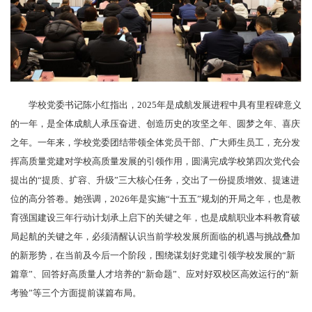
学校党委书记陈小红指出，2025年是成航发展进程中具有里程碑意义
的一年，是全体成航人承压奋进、创造历史的攻坚之年、圆梦之年、喜庆
之年。一年来，学校党委团结带领全体党员干部、广大师生员工，充分发
挥高质量党建对学校高质量发展的引领作用，圆满完成学校第四次党代会
提出的“提质、扩容、升级”三大核心任务，交出了一份提质增效、提速进
位的高分答卷。她强调，2026年是实施“十五五”规划的开局之年，也是教
育强国建设三年行动计划承上启下的关键之年，也是成航职业本科教育破
局起航的关键之年，必须清醒认识当前学校发展所面临的机遇与挑战叠加
的新形势，在当前及今后一个阶段，围绕谋划好党建引领学校发展的“新
篇章”、回答好高质量人才培养的“新命题”、应对好双校区高效运行的“新
考验”等三个方面提前谋篇布局。