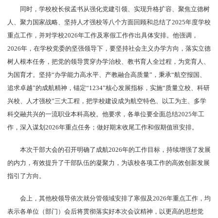
同时，学校校长侯孟书从强化党建引领、实现升格扩容、聚焦立德树
人、聚力国家战略、坚持人才强校等八个方面回顾和总结了2025年度学校
重点工作，并对学校2026年工作及寒假工作作出具体安排。他强调，
2026年，在学校党委的坚强领导下，要坚持社会主义办学方向，落实立德
树人根本任务，把党的领导贯穿办学治校、教书育人全过程，为党育人、
为国育才。坚持“办学能力高水平、产教融合高质量”，秉承“航空报国、
追求卓越”的成航精神，锚定“1234”核心发展指标，实施“质量立校、科研
兴校、人才强校”三大工程，把学校建设成为航空特色、以工为主、多学
科交融共兴的一流职业本科高校。他要求，各单位要全面总结2025年工
作，深入谋划2026年重点任务；做好期末收尾工作和假期值班安排。
本次干部大会的召开明确了成航2026年的工作目标，持续增强了发展
的内力，有效提升了干部队伍的凝聚力，为该校各项工作的高效创新发展
指引了方向。
会上，其他校领导依次就分管领域安排了寒假及2026年重点工作，均
表示各单位（部门）会后将贯彻落实好本次会议精神，以更高的思想觉