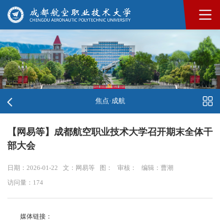
焦点·成航
【网易等】成都航空职业技术大学召开期末全体干
部大会
日期：2026-01-22
文：网易等
图：
审核：
编辑：曹潮
访问量：
174
媒体链接：