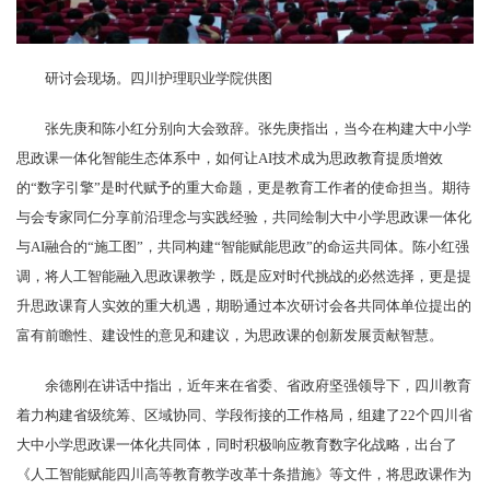
研讨会现场。四川护理职业学院供图
张先庚和陈小红分别向大会致辞。张先庚指出，当今在构建大中小学
思政课一体化智能生态体系中，如何让AI技术成为思政教育提质增效
的“数字引擎”是时代赋予的重大命题，更是教育工作者的使命担当。期待
与会专家同仁分享前沿理念与实践经验，共同绘制大中小学思政课一体化
与AI融合的“施工图”，共同构建“智能赋能思政”的命运共同体。陈小红强
调，将人工智能融入思政课教学，既是应对时代挑战的必然选择，更是提
升思政课育人实效的重大机遇，期盼通过本次研讨会各共同体单位提出的
富有前瞻性、建设性的意见和建议，为思政课的创新发展贡献智慧。
余德刚在讲话中指出，近年来在省委、省政府坚强领导下，四川教育
着力构建省级统筹、区域协同、学段衔接的工作格局，组建了22个四川省
大中小学思政课一体化共同体，同时积极响应教育数字化战略，出台了
《人工智能赋能四川高等教育教学改革十条措施》等文件，将思政课作为