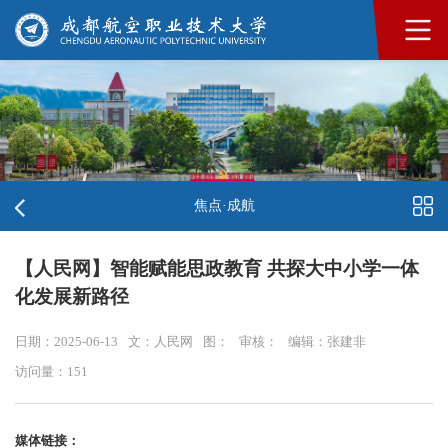
焦点·成航
【人民网】智能赋能思政教育 共探大中小学一体
化发展新路径
日期：2025-06-13
文：人民网
图：
审核：
编辑：张建非
访问量：
151
媒体链接：