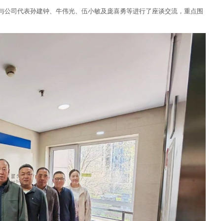
，与公司代表孙建钟、牛伟光、伍小敏及庞喜勇等进行了座谈交流，重点围