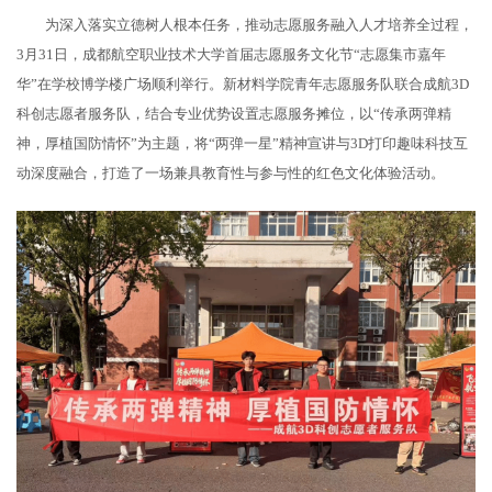
为深入落实立德树人根本任务，推动志愿服务融入人才培养全过程，
3月31日，成都航空职业技术大学首届志愿服务文化节“志愿集市嘉年
华”在学校博学楼广场顺利举行。新材料学院青年志愿服务队联合成航3D
科创志愿者服务队，结合专业优势设置志愿服务摊位，以“传承两弹精
神，厚植国防情怀”为主题，将“两弹一星”精神宣讲与3D打印趣味科技互
动深度融合，打造了一场兼具教育性与参与性的红色文化体验活动。