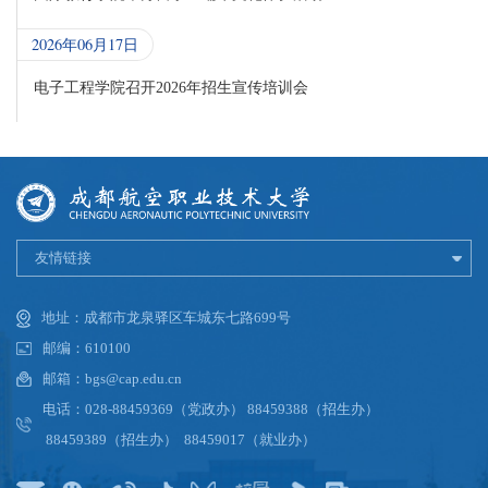
2026年06月17日
电子工程学院召开2026年招生宣传培训会
友情链接
地址：成都市龙泉驿区车城东七路699号
邮编：610100
邮箱：bgs@cap.edu.cn
电话：028-88459369（党政办） 88459388（招生办）
88459389（招生办） 88459017（就业办）