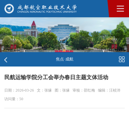
焦点·成航
民航运输学院分工会举办春日主题文体活动
日期：2026-03-26
文：张缘
图：张缘
审核：邵红梅
编辑：汪桢沛
访问量：
50