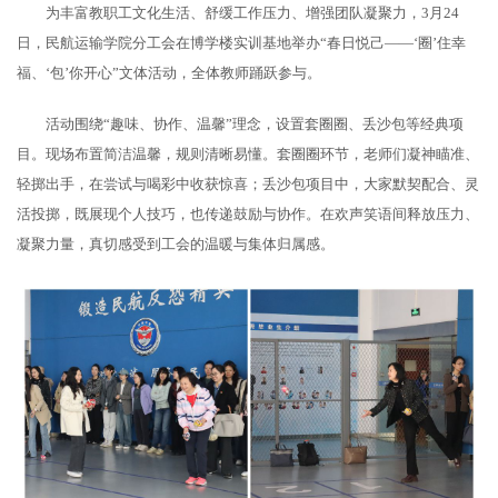
为丰富教职工文化生活、舒缓工作压力、增强团队凝聚力，3月24
日，民航运输学院分工会在博学楼实训基地举办“春日悦己——‘圈’住幸
福、‘包’你开心”文体活动，全体教师踊跃参与。
活动围绕“趣味、协作、温馨”理念，设置套圈圈、丢沙包等经典项
目。现场布置简洁温馨，规则清晰易懂。套圈圈环节，老师们凝神瞄准、
轻掷出手，在尝试与喝彩中收获惊喜；丢沙包项目中，大家默契配合、灵
活投掷，既展现个人技巧，也传递鼓励与协作。在欢声笑语间释放压力、
凝聚力量，真切感受到工会的温暖与集体归属感。