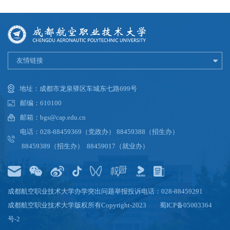
友情链接
地址：成都市龙泉驿区车城东七路699号
邮编：610100
邮箱：bgs@cap.edu.cn
电话：028-88459369（党政办） 88459388（招生办）
88459389（招生办） 88459017（就业办）
成都航空职业技术大学办学突出问题举报投诉电话：028-88459291
成都航空职业技术大学版权所有Copyright-2023
蜀ICP备05003364
号-2