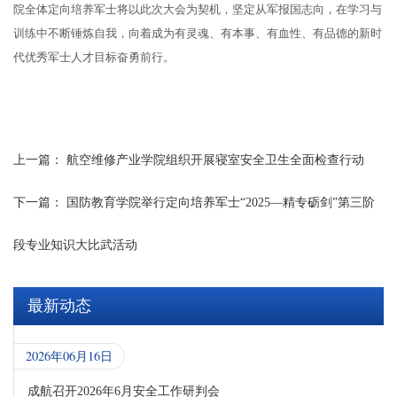
院全体定向培养军士将以此次大会为契机，坚定从军报国志向，在学习与
训练中不断锤炼自我，向着成为有灵魂、有本事、有血性、有品德的新时
代优秀军士人才目标奋勇前行。
上一篇：
航空维修产业学院组织开展寝室安全卫生全面检查行动
下一篇：
国防教育学院举行定向培养军士“2025—精专砺剑”第三阶
段专业知识大比武活动
最新动态
2026年06月16日
成航召开2026年6月安全工作研判会