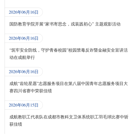
2026年06月16日
国防教育学院开展“家书寄思念，戎装践初心” 主题观影活动
2026年06月16日
“筑牢安全防线，守护青春校园”校园禁毒反诈暨金融安全宣讲活
动在成航举行
2026年06月16日
成航“齿轮星愿”志愿服务项目在第八届中国青年志愿服务项目大
赛四川省赛中荣获佳绩
2026年06月15日
成航教职工代表队在成都市教科文卫体系统职工羽毛球比赛中斩
获佳绩