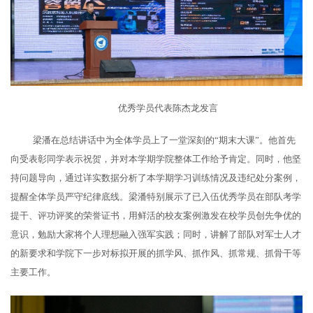
优秀学员代表陈杰龙发言
梁潘在总结讲话中为全体学员上了一堂深刻的“期末大课”。他首先
向受表彰同学表示祝贺，并对本学期学院整体工作给予肯定。同时，他坚
持问题导向，通过详实数据分析了本学期学习训练情况及违纪处分案例，
提醒全体学员严守纪律底线。梁潘特别展示了已入伍优秀学员在部队考学
提干、评功评奖的荣誉证书，用鲜活的校友案例激发在校学员创先争优的
意识，勉励大家将个人理想融入强军实践；同时，讲解了部队对军士人才
的新要求和学院下一步对标拟开展的抓学风、抓作风、抓常规、抓骨干等
主要工作。