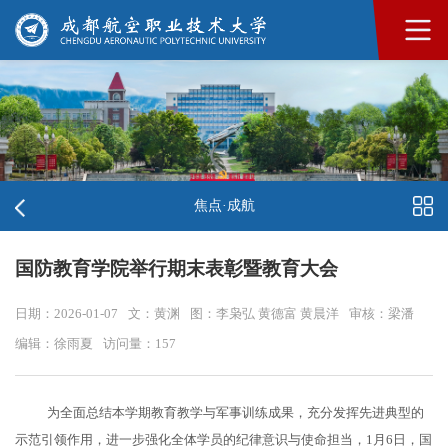
焦点·成航
国防教育学院举行期末表彰暨教育大会
日期：2026-01-07
文：黄渊
图：李枭弘 黄德富 黄晨洋
审核：梁潘
编辑：徐雨夏
访问量：
157
为全面总结本学期教育教学与军事训练成果，充分发挥先进典型的
示范引领作用，进一步强化全体学员的纪律意识与使命担当，1月6日，国