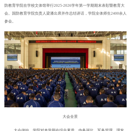
防教育学院在学校文体馆举行2025-2026学年第一学期期末表彰暨教育大
会。国防教育学院负责人梁潘出席并作总结讲话，学院
全体师生
2400余人
参会。
大会全景
大会伊始，学院对本学期在综合素质、内务评比、军务管理、理发