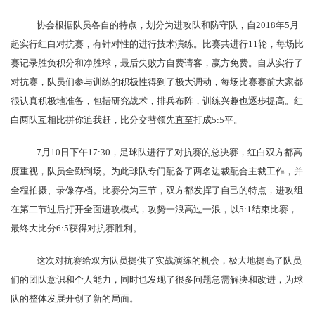
协会根据队员各自的特点，划分为进攻队和防守队，自
2018
年
5
月
起实行红白对抗赛，有针对性的进行技术演练。比赛共进行
11
轮，每场比
赛记录胜负积分和净胜球，最后失败方自费请客，赢方免费。自从实行了
对抗赛，队员们参与训练的积极性得到了极大调动，每场比赛赛前大家都
很认真积极地准备，包括研究战术，排兵布阵，训练兴趣也逐步提高。红
白两队互相比拼你追我赶，比分交替领先直至打成
5:5
平。
7
月
10
日下午
17:30
，足球队进行了对抗赛的总决赛，红白双方都高
度重视，队员全勤到场。为此球队专门配备了两名边裁配合主裁工作，并
全程拍摄、录像存档。比赛分为三节，双方都发挥了自己的特点，进攻组
在第二节过后打开全面进攻模式，攻势一浪高过一浪，以
5:1
结束比赛，
最终大比分
6:5
获得对抗赛胜利。
这次对抗赛给双方队员提供了实战演练的机会，极大地提高了队员
们的团队意识和个人能力，同时也发现了很多问题急需解决和改进，为球
队的整体发展开创了新的局面。