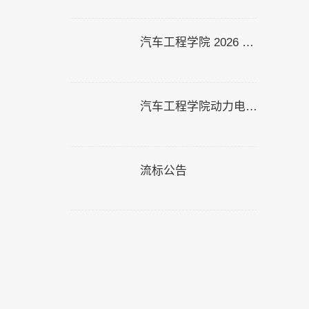
汽车工程学院 2026 年上半年共青团入团积极分子公示
汽车工程学院动力电池智能制造中心改造项目询价采购成交结果公告
流标公告