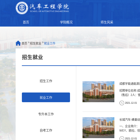
首页
学院概况
师生风采
>
>
首页
招生就业
就业工作
招生就业
招生工作
成都宇能通能源
招聘单位名称:
（售后）2人：锂
就业工作
2021-12-01
专升本工作
长城汽车-蜂巢
一、企业简介： 
自考工作
WEY、欧拉、坦
2021-12-01