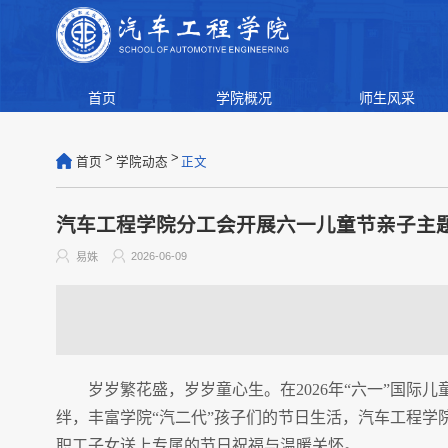
首页
学院概况
师生风采
>
>
首页
学院动态
正文
汽车工程学院分工会开展六一儿童节亲子主
2026-06-09
易姝
岁岁繁花盛，岁岁童心生。在2026年“六一”国
绊，丰富学院“汽二代”孩子们的节日生活，汽车工程学
职工子女送上专属的节日祝福与温暖关怀。