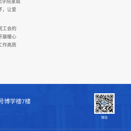
出学院家庭
怀，让爱
院工会的
开展暖心
工作高质
号博学楼7楼
微信