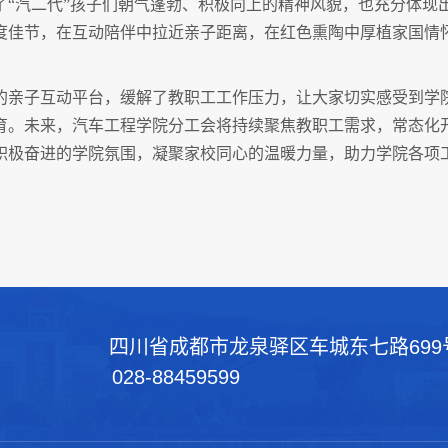
了“汽二代”孩子们朝气蓬勃、积极向上的精神风貌，也充分体现
度佳节，在互动陪伴中拉近亲子距离，在红色熏陶中厚植家国情
的亲子互动平台，缓解了教职工工作压力，让大家切实感受到学
育。未来，汽车工程学院分工会将持续聚焦教职工需求，常态化
积极奋进的学院氛围，凝聚家校同心的温暖力量，助力学院各项
四川省成都市龙泉驿区车城东七路699
028-88459599