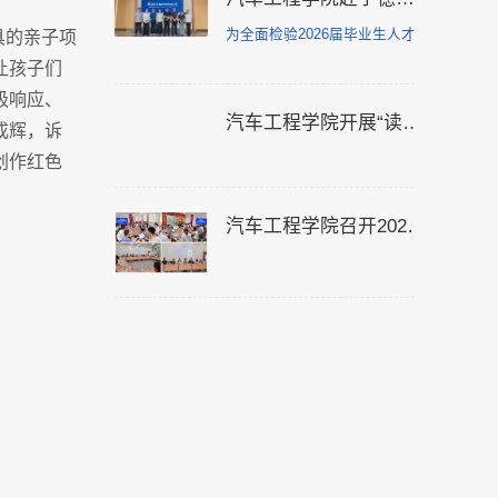
为全面检验2026届毕业生人才培养质量
具的亲子项
让孩子们
极响应、
汽车工程学院开展“读懂中国”五老专题座谈会
成辉，诉
创作红色
汽车工程学院召开2025-2026学年第二学期师生座谈会