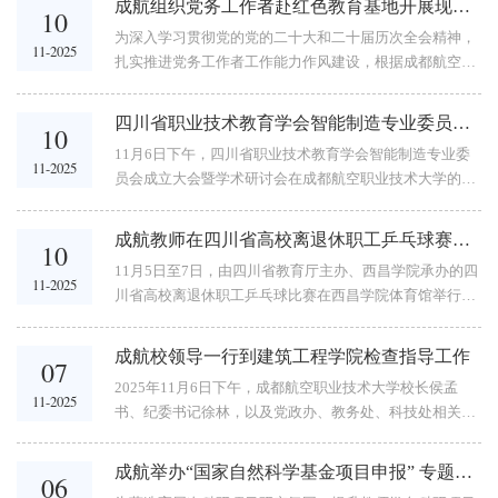
域经济”...
成航组织党务工作者赴红色教育基地开展现场教学
10
行依次走访了学校停机坪、航空馆、瑞典海克斯康数字化
为深入学习贯彻党的党的二十大和二十届历次全会精神，
几何测量公共服务平台、分析测试中心、数字化&多轴精
11-2025
扎实推进党务工作者工作能力作风建设，根据成都航空职
密加工技术中心、GF加工方案智能制造技术应用创新基
业技术大学2025年党务工作者培训班安排，11月7日-8
地、厦门金鹭高效加工切削加工实验室。深入了解了学校
日，学校党委副书记谢亮冯带队，组织学校各级党组织党
在航空制造、...
四川省职业技术教育学会智能制造专业委员会成立大会暨学术研讨会在成航举行
10
务工作者赴“中国两弹城—七曲山翠云廊—黄继光纪念
11月6日下午，四川省职业技术教育学会智能制造专业委
馆”开展现场教学，在行走的课堂中感悟初心使命，汲取
11-2025
员会成立大会暨学术研讨会在成都航空职业技术大学的大
奋进力量。在两弹城——感悟“国之重器”背后的奉献担
学科技园报告厅举行，此次会议由四川省职业技术教育学
当“干惊天动地事，做隐姓埋名人”，这句镌刻在“中国两弹
会主办，成都航空职业技术大学、成都汽车职业技术学校
城”...
成航教师在四川省高校离退休职工乒乓球赛中斩获女单季军
10
共同承办，美奢锐新材料有限公司协办。会议由四川职业
11月5日至7日，由四川省教育厅主办、西昌学院承办的四
技术学院智能制造学院院长任国强主持，四川省职业技术
11-2025
川省高校离退休职工乒乓球比赛在西昌学院体育馆举行。
教育学会会长张蕴启、学会副会长李春明、学会副会长张
来自全省41所高校的离退休教职工选手齐聚一堂，挥拍竞
大凯、学会秘书长姜光丽，成都航空职业技术大学党委副
技，共展银龄风采。成航派出由3男3女组成的6人代表队
书记谢亮冯等领导和嘉宾出席本次会议。...
成航校领导一行到建筑工程学院检查指导工作
07
参赛，其中女单选手龙海燕凭借出色发挥，荣获女子单打
2025年11月6日下午，成都航空职业技术大学校长侯孟
第三名，为校争光。参赛队员合影本次比赛旨在丰富高校
11-2025
书、纪委书记徐林，以及党政办、教务处、科技处相关负
离退休教职工精神文化生活，推动老年体育健身活动深入
责人前往建筑工程学院参观建筑实训基地，并在二期实训
开展。赛事设男子单打、女子单打、混合双打三个项目，
楼401会议室开展检查指导工作。建筑工程学院党政负责
采用分组循环与淘汰制相结合的方式进行。...
成航举办“国家自然科学基金项目申报” 专题讲座
06
人等11名教师代表参加会议。会议现场会上，建筑工程学