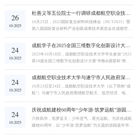
国际会议中心举行。本届峰会由中国复合材料学会主办，
获评“优秀组织单位”称号在学校党委和行政的关心支持
四川大学与成都航空职业技术大学（以下简称“成航”）、
下，...
杜善义等五位院士一行调研成都航空职业技术大学
26
中国民用航空飞行学院共同承办。中国科学院、中国工程
10月25日，2025国际复合材料科技峰会（ISCT2025）暨
院共十三位院士齐聚成都，创下成航（承办单位中唯一高
10-2025
第八届国际复合材料产业创新成果技术展览会在成都空港
职院校）承办会议史上的新纪录，充分彰显了学校从高职
国际会议中心举行。期间，杜善义、俞建勇、魏悦广、李
专科到全国首所航空类职业本科大学的跨越式发展获得的
贺军、孙以泽等五位院士，以及中国复合材料学会秘书长
业界认可。...
成航学子在2025全国三维数字化创新设计大赛四川赛区选拔赛中斩获佳绩
24
叶金蕊教授等人赴成都航空职业技术大学，实地考察其产
2025年10月18日，成都航空职业技术大学学生参加“2025
教融合与技术创新成果，成为峰会期间产学研协同的生动
10-2025
第18届全国三维数字化创新设计大赛‘华教&德荟杯’增减
缩影。院士团参观学校实训基地在成都航空职业技术大
材复合制造及数字孪生创新应用专项赛”四川赛区高职高
学，院士专家团依次走访了智能制造产教融合实训基地、
专组比赛，斩获特等奖2项、一等奖3项、三等奖4项的优
国家级航空复合材料生产性实训基地、...
成都航空职业技术大学与遂宁市人民政府深化校地合作共筑空天产业发展新格局
24
异成绩，充分展现了学校在创新创业教育和学科竞赛领域
10月23日至24日，成都航空职业技术大学（以下简称“成
的丰硕成果。比赛结果公示全国三维数字化创新设计大赛
10-2025
航”）与遂宁市人民政府围绕航空航天、低空经济、电子
（简称“全国3D大赛”）已连续举办18届，被列入全国普通
信息等核心产业，连续开展深入交流与合作推进活动，共
高校学科竞赛排行榜核心赛事，是高校创新人才培养与科
同谱写校地融合、产教协同的新篇章。10月23日下午，成
技成果展示的重要平台。...
庆祝成航建校60周年“少年游·筑梦远航”游园主题嘉年华圆满落幕
24
航与遂宁市人民政府校地合作座谈会在遂宁召开。学校党
六秩风华，筑梦蓝天；少年意气，逐光远航。为庆祝成航
委书记陈小红，招生就业处、校企合作办公室、继续教育
10-2025
建校60周年，以“少年游·筑梦远航”为主题的游园嘉年华活
学院、发展规划处、科技处相关负责人，与遂宁市人民政
动近日在龙泉驿、新都两校区先后举行。活动以丰富多样
府副秘书长于开，以及市委人才办、市发展改革委、市经