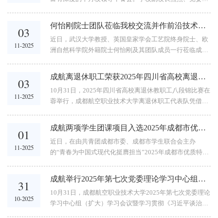
与指导下，队员们顽强拼搏、敢打敢拼，斩获团体总分与
生工作部负责人与7位本年度国家奖学金拟推荐学生代表
竞技团体总分第一名、品势团体总分第四名的喜人成绩，
齐聚一堂，共进午餐，围绕个人成长、职业规划与校园发
并荣获体育道德风尚奖。...
何怡刚院士团队莅临我校交流并作前沿技术讲座
03
展等话题展开热烈交流，凝聚起追求卓越、砥砺前行的青
近日，武汉大学教授、英国皇家学会工艺院终身院士、欧
春力量。午餐会现场午餐会伊始，熊熙首先对在座的同学
11-2025
洲自然科学院外籍院士何怡刚及其团队成员一行莅临成都
们表示祝贺。他指出，国家奖学金不仅是荣誉，更是一份
航空职业技术大学参观交流并作前沿学术讲座。中国国土
沉甸甸的责任，并勉励同学们要珍惜荣誉，汇聚并传递奋
经济学会院士成果转化专委会副秘书长朱玉玲、成都市龙
进之光，...
成航离退休职工荣获2025年四川省高校离退休教职工八段锦比赛三等奖
03
泉驿区科协副主席陈晓明、龙泉驿区天府科技云服务中心
10月31日，2025年四川省高校离退休教职工八段锦比赛在
秦瑀、四川纳拓新材料技术有限公司副总经理易巍随行。
11-2025
蓉举行，成都航空职业技术大学离退休职工代表队凭借稳
学校副校长许源源、科技处副处长周仁建、无人机产业学
健发挥，从全省参与的27所高校队伍中脱颖而出，荣获三
院（人工智能学院）行政负责人何先定、学生工作负责人
等奖。学校离退休工作处负责人与参赛队员合影本次比赛
孔萍及无人机专业师生代表300余人参加讲座。...
成航两项学生团课项目入选2025年成都市优质主题团课资源库
01
由四川省教育厅主办、成都中医药大学承办，吸引全省27
近日，在由共青团成都市委、成都市学生联合会主办
所高校的离退休教职工同台竞技。成航离退休职工代表队
11-2025
的“青春为中国式现代化挺膺担当”2025年成都市优质特色
由7名平均年龄在63岁的队员组成，历经数月集训，以规
主题团课征集活动中传来喜讯。在全市最终入选的首批13
范动作、饱满精神充分展现传统健身功法魅力与成航长者
个项目中，成都航空职业技术大学是唯一一所独占两席的
风采。...
成航举行2025年第七次党委理论学习中心组（扩大）学习会议暨学习贯彻《习近平谈治国理政》第五卷专题讲座
31
高校。学校选送的两项团课项目，凭借其鲜明的时代特色
10月31日，成都航空职业技术大学2025年第七次党委理论
与深刻的思想内涵，在众多实力强劲的教师团干部参选项
10-2025
学习中心组（扩大）学习会议暨学习贯彻《习近平谈治国
目中脱颖而出，双双成功入选成都市优质特色主题团课资
理政》第五卷专题讲座在学校求实报告厅举行。会议邀请
源库。这两项团课分别由学校汽车工程学院智能网联汽车