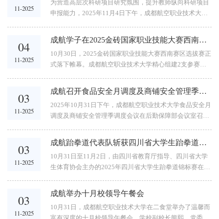
为营造高层次科研项目研究氛围，提升教师纵向科研项目
院就党建引领、科研创新、校企合作、社会服务、专业建
11-2025
申报能力，2025年11月4日下午，成都航空职业技术大学
设的成果与规划做了专项汇报。侯孟书肯定了建筑工程学
举办了“国家自然科学基金项目申报”专题讲座。本次讲座
院在基本建设、社会服务与校企合作等方面成绩，重点关
特别邀请电子科技大学黄洪钟教授担任主讲嘉宾。黄洪钟
切了学生就业与招生工作，...
成航学子在2025金砖国家职业技能大赛西南赛区选拔赛中斩获佳绩
04
教授主讲学校校长侯孟书对黄洪钟教授到校讲座表示热烈
10月30日，2025金砖国家职业技能大赛西南赛区选拔赛正
欢迎和衷心感谢，并要求参会教师认真学习领会，凝练科
11-2025
式落下帷幕。成都航空职业技术大学精心组建2支参赛队
研项目选题方向，不断提高科研项目研究能力，努力推进
伍出征赛场，在领队老师王玺鉴带领下，无人机产业学院
学校科研更高质量发展。校长侯孟书讲话学校副校长许源
无人机应用技术专业学生刘福和王浩宇凭借扎实的专业功
源致欢迎辞。...
成航召开食品安全月调度及商铺安全管理季调度会议
03
底与出色的临场发挥成功斩获一等奖1项、潘宇霖和周鑫
2025年10月31日下午，成都航空职业技术大学食品安全月
斩获三等奖1项，充分展现了学校在无人机职业技能人才
11-2025
调度及商铺安全管理季调度会议在后勤保障部会议室召
培养方面的过硬实力。本次大赛聚焦无人机技术前沿领
开。会议紧扣“一校两区”投运以来的后勤保障实际，聚焦
域，赛项设置涵盖无人机组装调试、无人机低空物资运
食品安全核心，总结前期工作、部署11月任务，推动校园
输、无人机智能开发三大核心模块，...
成航跆拳道代表队斩获四川省大学生跆拳道锦标赛11金8银9铜
03
安全与服务提质。学校副校长兼食品安全总监熊熙出席会
10月31日至11月2日，由四川省教育厅指导、四川省大学
议，学生代表、教职工代表以及国有资产管理处、保卫
11-2025
生体育协会主办的2025年四川省大学生跆拳道锦标赛在成
处、后勤保障部相关部门人员参会，会议由后勤保障部行
都工贸职业技术学院举行。本次比赛历时三天，成都航空
政负责人杨琦主持。会议现场会上，后勤质量安全监督办
职业技术大学派出竞技与品势共30名队员参赛。为保障学
公室汇报了9-...
成航举办十月校领导午餐会
03
生安全、有序地完成比赛，教练组制定了周密可行的参赛
10月31日，成都航空职业技术大学在二食堂举办了温馨而
计划。面对紧张的赛程与强劲的对手，在教练团队的带领
11-2025
富有深度的十月校领导午餐会。学校副校长熊熙、党委学