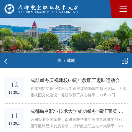
焦点·成航
成航举办庆祝建校60周年教职工趣味运动会
12
在成都航空职业技术大学喜迎建校60周年华诞之际，为深
11-2025
化校园文化建设、促进教职工身心健康，11月11日，
以“成航甲子同欢·秋趣活力尽展”为主题的教职工秋季趣味
运动会火热开展，来自全校各单位的近1000名教职工齐聚
成都航空职业技术大学成功举办“蜀汇菁英·成航服务区域经济2026届毕业生大型双选会”
11
活动现场。本次活动由校工会主办，航空装备制造产业学
为积极响应国家关于促进高校毕业生高质量就业的号召，
院工会、建筑工程学院工会、基础教学部工会、后勤工会
11-2025
服务区域经济发展需求，成都航空职业技术大学于2025年
等四个二级工会承办。今年的活动本着“安全、节俭、有