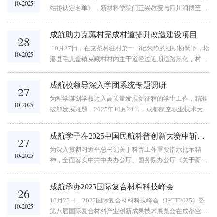
午，共同体年会正式拉开帷幕。会议由共同体常务副理事
10-2025
站拟认定名单》，新材料学院门正兴教授与四川润博至远
长单位、南京工业职业技术大学副校长高宏彦主持，出席
科技有限公司联合申报的博士创新站成功入选。这一成
本次年会的领导和嘉宾，包括教育部职成司指派专家王
果，是学校在产教融合与服务地方经济征程中的关键跨
宁、...
成航助力克藏村完成村道提升改造建设项目
28
越，意义重大。公示名单四川省博士创新站是科技创新服
10月27日，在克藏村驻村第一书记朱静的组织协调下，松
务的重要载体。它以企事业单位和进站博士团队为主体，
10-2025
潘县毛儿盖镇克藏村村内主干道经过近期道路黑化，村道
以创新需求为导向，以长效合作为特征，以“产学研用”为
提升改造建设项目顺利完成，村内交通条件获得极大改
纽带，促进双方协同共进。其核心定位“双向赋能、长效
善。完成提升改造的克藏村主干道本次进行改造的村道为
合作”...
成航校领导深入学团系统专题调研
27
克藏村内交通主干道，为村内克藏组和邱洛组村民出行的
为科学谋划学校迈入高质量发展新征程的学生工作，精准
主要道路，道路两侧分布有毛儿盖镇人民政府、毛儿盖中
10-2025
破解发展难题，2025年10月24日，成都航空职业技术大学
心卫生院、毛儿盖九年一贯制学校及克藏村民委员会，日
校长侯孟书、党委副书记谢亮冯一行深入学工部、团委
常出行人口及车辆较多，道路年久失修，破损严重，严重
（以下简称“学团系统”）开展专题调研，为新时代学团工
影响克藏村及毛儿盖镇人民出行。...
成航学子在2025中国民航科普创新大赛中斩获佳绩
27
作谋篇布局、指路引航。党政行政办公室、党委学生工作
为深入贯彻习近平总书记关于科普工作重要指示批示精
部、校团委相关负责同志、工作人员，以及二级学院党组
10-2025
神，全面落实中共中央办公厅、国务院办公厅《关于新时
织负责同志、辅导员代表参加了此次调研座谈会。调研现
代进一步加强科学技术普及工作的意见》要求，助力中国
场会上，侯孟书对学团队伍的辛勤付出表达了感谢，也对
民航高质量发展，由中国民用航空局人事科教司指导，中
新时代学团工作提出了明确要求。...
成航承办2025国际复合材料科技峰会
26
国民航科普基金会主办的2025中国民航科普创新大赛全国
10月25日，2025国际复合材料科技峰会（ISCT2025）暨
总决赛于10月25-26日在河南郑州圆满落幕。一等奖获得
10-2025
第八届国际复合材料产业创新成果技术展览会在成都空港
者 陈翔宇一等奖获得者 余欣二等奖获得者 罗郑合影学校