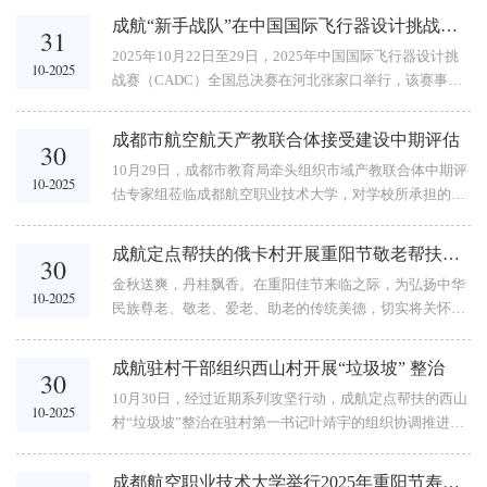
中共四川省委省直机关党校副校长、省委宣讲团成员陈学
技术专业5233501班的学生团干部石雯丽与军士管理学院
成航“新手战队”在中国国际飞行器设计挑战赛中斩获佳绩
31
明教授作“认真学习《习近平谈治国理政》第五卷”专题讲
飞机电子设备维修专业7233202班的学生团干部王鑫杰乐
2025年10月22日至29日，2025年中国国际飞行器设计挑
座。学校党委书记陈小红主持会议，全体校领导、中层干
10-2025
主讲，...
战赛（CADC）全国总决赛在河北张家口举行，该赛事和
部参加学习。陈学明教授作“认真学习《习近平谈治国理
美国国际航空设计大赛、欧洲大学生模型载重挑战赛、中
政》第五卷”专题讲座讲座中，陈学明教授围绕“中央通知
国大学生飞行器设计创新大赛并列为世界大学生飞行器设
要求精神”...
成都市航空航天产教联合体接受建设中期评估
30
计顶级竞赛。本届CADC吸引了西北工业大学、南京航空
10月29日，成都市教育局牵头组织市域产教联合体中期评
航天大学、哈尔滨工业大学、国防科技大学等80多所院
10-2025
估专家组莅临成都航空职业技术大学，对学校所承担的国
校、1300多人参与。经过精心组织，成都航空职业技术大
家级市域产教联合体——成都市航空航天产教联合体（以
学代表队在固定翼飞行器精确撞网项目中成功突围，斩获
下简称“联合体”）进行实地评估。学校校长侯孟书、学校
全国二等奖1项、...
成航定点帮扶的俄卡村开展重阳节敬老帮扶活动
30
顾问刘建超，成都市青羊区人民政府总督学、区教育局党
金秋送爽，丹桂飘香。在重阳佳节来临之际，为弘扬中华
组成员、教育考试中心主任张勇、青羊经开区管委会副主
10-2025
民族尊老、敬老、爱老、助老的传统美德，切实将关怀与
任陈平以及联合体有关企业代表出席会议。会议现场侯孟
温暖送到困难老人身边，10月29日，成都航空职业技术大
书首先代表联合体牵头学校致欢迎辞。他对专家组一行为
学派驻松潘县红土镇俄卡村第一书记何靖与红土镇政府相
成都市航空航天产教联合体建设情况和学校高质量发展“...
成航驻村干部组织西山村开展“垃圾坡” 整治
30
关人员，在俄卡村共同组织开展了以“情暖重阳，关爱老
10月30日，经过近期系列攻坚行动，成航定点帮扶的西山
人”为主题的重阳节慰问帮扶活动。活动中，何靖代表学
10-2025
村“垃圾坡”整治在驻村第一书记叶靖宇的组织协调推进下
校及驻村工作队，与镇、村干部一同走访慰问了村内的困
取得突破性进展，困扰村庄十年的环境顽疾彻底破除。向
难老人家庭，为他们送上了精心准备的重阳节慰问品——
环卫公司赠送锦旗垃圾顽疾制约村庄发展西山村地处城郊
每户一桶食用油和一袋大米。...
成都航空职业技术大学举行2025年重阳节寿星会