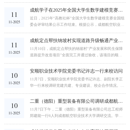
11月11日成功举办了“蜀汇菁英·四川高校毕业生就业常设
趣”的原则，创新设置“精益求精·塔台指引”“羽您同行”...
市场——成航服务区域经济2026届毕业生大型双选会”，
成航学子在2025年全国大学生数学建模竞赛中斩获佳绩
11
共有97家来自不同行业的领军企业参会，提供了近4000个
近日，2025年“高教社杯”全国大学生数学建模竞赛全国组
优质就业岗位，覆盖了管理类、汽车类、电子信息类、建
11-2025
委会评审结果公示工作结束。根据公示，成都航空职业技
筑类、服务管理、航空制造等多个领域，充分展现了学校
术大学参赛队伍获得专科组全国一等奖1项、全国二等奖1
服务区域经济、促进产学研深度融合的坚定决心。双选会
项、四川省一等奖1项。该竞赛创办于1992年，每年一
现场双选会期间，...
成航定点帮扶纳坡村实现道路升级畅通产业民生“双车道”
11
届，是首批列入“高校学科竞赛排行榜”的19项竞赛之一。
11月10日，成航定点帮扶的纳坡村“产业发展和民生保障
2025年，竞赛吸引了来自全国及美国、英国、加拿大、芬
11-2025
道路提升改造项目”全面完工并通过验收，该项目的顺利
兰、新加坡、马来西亚的1837所院校/校区、68311支队伍
实施，不仅显著改善了村内交通条件，更为乡村振兴打通
(本科61463队、高职高专6848队)、20多万人报名参赛。
发展脉络。村内主干道硬化施工 主干道部分加宽此前村内
成航学子获全国大学生数学建模竞赛专科组全国一等奖成
安顺职业技术学院党委书记许志一行来校访问
10
道路和入户路年久失修，既影响村民出行，也制约产业运
航学子获全国大学生数学建模竞赛专科组全国二等奖成航
11月7日，安顺职业技术学院党委书记许志、副院长李正
输。成都航空职业技术大学驻纳坡村第一书记王伟在乡党
11-2025
学子获全国大学生数学建模竞赛专科组四川省一等奖成航
华一行来校调研党建共建、专业建设、校企合作情况。校
委政府支持下，组织村两委协调资源，积极争取到浙江对
国赛答辩队伍合影成航数学建模竞赛委员会选拔了18名同
党委书记陈小红出席调研座谈交流会并讲话。会议现场陈
口社会捐助资金26万元推进道路升级改造项目实施。该项
学组成6支参赛队伍，...
小红代表学校党委行政对许志一行表示欢迎，并简要介绍
目分为两部分，...
二重（德阳）重型装备有限公司调研成都航空职业技术大学
10
了学校的基本情况。她指出，成航始终坚持以高水平党建
11月7日下午，二重（德阳）重型装备有限公司总工程师
引领学校高质量发展，牢牢把握“为党育人、为国育才”初
11-2025
郑建能一行6人到成都航空职业技术大学调研交流。学校
心使命，落实立德树人根本任务；始终秉持“航空报国 追
副校长许源源，科技处、招生就业处、航空装备制造产业
求卓越”的学校精神，坚持“服务航空、服务国防、服务区
学院、分析测试服务中心相关负责人陪同交流。调研组一