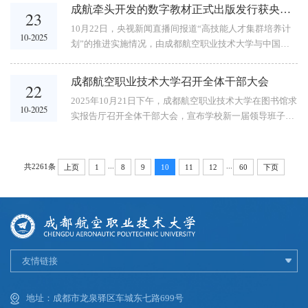
的互动游戏与精彩纷呈的社团表演，吸引广大师生踊跃参
济和信息化局、...
成航牵头开发的数字教材正式出版发行获央视新闻直播间报道
23
与，营造了浓厚的校庆氛围，留下诸多美好瞬间。活动现
10月22日，央视新闻直播间报道“高技能人才集群培养计
场10月16日晚，龙泉驿校区率先拉开嘉年华序幕。学校党
10-2025
划”的推进实施情况，由成都航空职业技术大学与中国商
委书记陈小红莅临现场，与同学们共同沉浸在校庆的欢乐
飞上海飞机制造有限公司（下称“上飞公司”）共同牵头，
氛围中，为这场青春盛会增添了温暖底色。夜幕降临，...
会同张家界航空工业职业技术学院、西安航空职业技术学
成都航空职业技术大学召开全体干部大会
22
院、浙江交通职业技术学院等3所高水平高职学校及成都
2025年10月21日下午，成都航空职业技术大学在图书馆求
飞机工业（集团）有限责任公司（下称“中航工业成
10-2025
实报告厅召开全体干部大会，宣布学校新一届领导班子分
飞”）、中航成飞民用飞机有限责任公司等4家企业共同开
工情况。全体校领导、中层干部参会。会议由党委副书
发的《大飞机数智化装配》数字教材正式出版发行。央视
记、校长侯孟书主持。会议现场党委书记陈小红宣布了学
报道画面《...
校新一届领导班子分工情况。她强调，此次学校领导班子
...
...
共2261条
上页
1
8
9
10
11
12
60
下页
分工方案旨在构建“党委统一领导、党政分工合作、协调
运行高效”的工作格局，为学校航空特色发展、人才培养
质量提升等核心任务提供组织保障。全校干部职工要以更
加昂扬的斗志、...
友情链接
地址：成都市龙泉驿区车城东七路699号