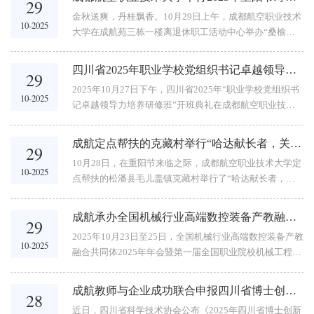
29
半山，长期受垃圾处理难题困扰。村口一处纵深近10米、
金秋送爽，丹桂飘香。10月29日上午，成都航空职业技术
宽约6米的“垃圾坡”已存在近10年，成为制约村庄发展的
10-2025
大学在成航苑三栋一楼离退休职工活动中心举办“桑榆未
环境顽疾。由于村庄不属于县城环卫区划范围，且去年修
晚·耆老同欢”2025年重阳节寿星会，为全校80周岁以上离
路前路面破损严重，垃圾清运车通行困难，加上村内可用
退休老同志集体贺寿。全体在校校领导出席活动，离退休
地紧张，...
四川省2025年职业学校党组织书记卓越领导力培养研修班在成都航空职业技术大学开班
29
工作处全体工作人员与40余位“80后”寿星共襄盛会。学校
2025年10月27日下午，四川省2025年“职业学校党组织书
党委书记陈小红致辞座谈会在温馨热烈的氛围中拉开帷
10-2025
记卓越领导力培养研修班”开班典礼在成都航空职业技术
幕。工作人员向每位寿星送上鲜花，祝福他们松鹤延年、
大学博学楼9楼报告厅907举行。来自全省各地的中职学校
幸福安康。党委书记陈小红代表学校党政领导班子发表热
党组织书记同仁齐聚蓉城，成都航空职业技术大学党委副
情洋溢的致辞，...
成航定点帮扶的克藏村举行“哈达献长者，关爱进藏家”毛儿盖镇敬老月暖心关怀行动
29
书记谢亮冯出席典礼，仪式由学校教师发展中心负责人李
10月28日，在重阳节来临之际，成都航空职业技术大学定
欢主持。谢亮冯在致辞中指出，成都航空职业技术大学自
10-2025
点帮扶的松潘县毛儿盖镇克藏村举行了“哈达献长者，关
1965年创建以来，便与中国航空工业同根同源，从全国重
爱进藏家”敬老月暖心关怀行动，学校驻克藏村第一书记
点中专成长为全国首所航空职业技术大学，始终坚守“航
朱静与村两委共同组织80岁以上老年人在克藏村党群服务
空报国、...
成航承办全国机械行业高端数控装备产教融合共同体2025年年会暨第一届全国职业院校机械工程（智能制造）学院院长/专业主任联席会议
29
中心村民活动室共庆重阳佳节。克藏村“哈达献长者，关
2025年10月23日至25日，全国机械行业高端数控装备产教
爱进藏家”敬老月暖心关怀行动合影克藏村作为高原藏族
10-2025
融合共同体2025年年会暨第一届全国职业院校机械工程
村寨，村内山水环绕，生态环境优美。村内有着不少的长
(智能制造)学院院长/专业主任联席会议在四川成都举行。
寿老人，据统计克藏村现有90岁以上老年人1人，80岁以
本次会议由全国机械行业高端数控装备产教融合共同体主
上21人，...
成航教师与企业成功联合申报四川省博士创新站
28
办，成都航空职业技术大学与企业共同承办。10月24日上
近日，四川省科学技术协会公布《2025年四川省博士创新