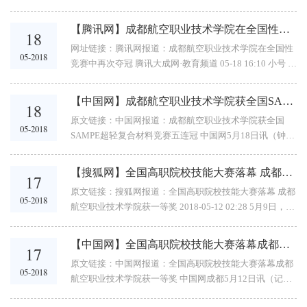
月15日，由中国航空学会、国际先进材料与制造工程学会
（SAMPE）中国总会共同主办的第十届SAMPE...
【腾讯网】成都航空职业技术学院在全国性竞赛中再次夺冠
18
网址链接：腾讯网报道：成都航空职业技术学院在全国性
05-2018
竞赛中再次夺冠 腾讯大成网·教育频道 05-18 16:10 小号 标
准 大号 特大号 关闭 5月15日，由中国航空学会、国际先
进材料与...
【中国网】成都航空职业技术学院获全国SAMPE超轻复合材料竞赛五连冠
18
原文链接：中国网报道：成都航空职业技术学院获全国
05-2018
SAMPE超轻复合材料竞赛五连冠 中国网5月18日讯（钟传
亮）5月15日，由中国航空学会、国际先进材料与制造工
程学会（SAMPE）中国总会共同主办的第十届SAMPE超
【搜狐网】全国高职院校技能大赛落幕 成都航院获一等奖
17
轻复...
原文链接：搜狐网报道：全国高职院校技能大赛落幕 成都
05-2018
航空职业技术学院获一等奖 2018-05-12 02:28 5月9日，全
国高职院校数控机床装调与技术改造大赛在天津中德应用
技术大学落下帷幕。成都航空职业技术学院教师周树...
【中国网】全国高职院校技能大赛落幕成都航院获一等奖
17
原文链接：中国网报道：全国高职院校技能大赛落幕成都
05-2018
航空职业技术学院获一等奖 中国网成都5月12日讯（记者
钟传亮）5月9日，全国高职院校数控机床装调与技术改造