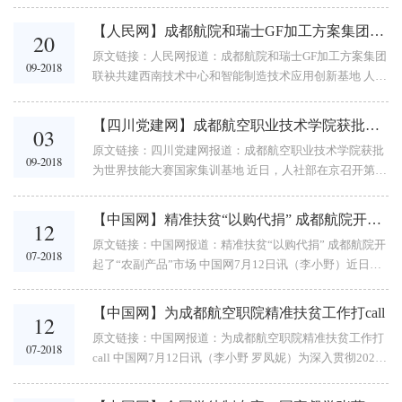
四川电视台新闻频道sctv4视频报道（第15分钟开始）：智
能制造创新 校企办学育人 3.中...
【人民网】成都航院和瑞士GF加工方案集团联袂共建西南技术中心和智能制造技术应用创新基地
20
原文链接：人民网报道：成都航院和瑞士GF加工方案集团
09-2018
联袂共建西南技术中心和智能制造技术应用创新基地 人民
网成都9月19日电（王波）今日，“GF加工方案西南技术中
心”和“成都航院—GF加工方案智能制造技术...
【四川党建网】成都航空职业技术学院获批为世界技能大赛国家集训基地
03
原文链接：四川党建网报道：成都航空职业技术学院获批
09-2018
为世界技能大赛国家集训基地 近日，人社部在京召开第45
届世界技能大赛集训工作动员会，启动备赛工作，公布了
新一届世界技能大赛国家集训基地名单，四川省有4个...
【中国网】精准扶贫“以购代捐” 成都航院开起了“农副产品”市场
12
原文链接：中国网报道：精准扶贫“以购代捐” 成都航院开
07-2018
起了“农副产品”市场 中国网7月12日讯（李小野）近日，
成都航空职业技术学院“以购代捐”扶贫活动正式拉开帷
幕。活动得到了全校广大师生的积极响应，学校...
【中国网】为成都航空职院精准扶贫工作打call
12
原文链接：中国网报道：为成都航空职院精准扶贫工作打
07-2018
call 中国网7月12日讯（李小野 罗凤妮）为深入贯彻2020
年全面建成小康社会的战略部署和省委十届六次、七次全
会精神，落实精准扶贫精准脱贫、集中力量打赢扶贫...