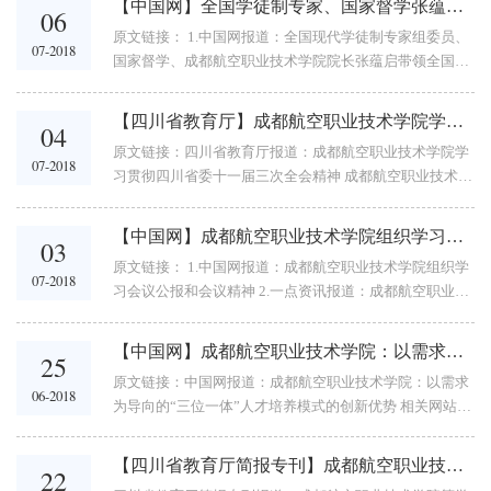
【中国网】全国学徒制专家、国家督学张蕴启带队调研四川省成都市现代学徒制工作
06
原文链接： 1.中国网报道：全国现代学徒制专家组委员、
07-2018
国家督学、成都航空职业技术学院院长张蕴启带领全国现
代学徒制专家组调研四川省成都市现代学徒制工作 2.搜狐
网报道： 3.今日头条报道： 中国网7月6日讯（...
【四川省教育厅】成都航空职业技术学院学习贯彻四川省委十一届三次全会精神
04
原文链接：四川省教育厅报道：成都航空职业技术学院学
07-2018
习贯彻四川省委十一届三次全会精神 成都航空职业技术学
院学习贯彻四川省委十一届三次全会精神 [四川教育网] [手
机版本] [扫描分享]...
【中国网】成都航空职业技术学院组织学习会议公报和会议精神
03
原文链接： 1.中国网报道：成都航空职业技术学院组织学
07-2018
习会议公报和会议精神 2.一点资讯报道：成都航空职业技
术学院组织学习会议公报和会议精神 3.搜狐网报道：成都
航空职业技术学院组织学习会议公报和会议精...
【中国网】成都航空职业技术学院：以需求为导向的“三位一体”人才培养模式的创新优势
25
原文链接：中国网报道：成都航空职业技术学院：以需求
06-2018
为导向的“三位一体”人才培养模式的创新优势 相关网站报
道： 1.凤凰网 2.天天快报 3.搜狐网 4.中国教育在线 5.成都
招生考试网 6.四川职教网 7.新浪网 8.四川...
【四川省教育厅简报专刊】成都航空职业技术学院等学校加强督促指导 推动工作落实（专刊第14期）
22