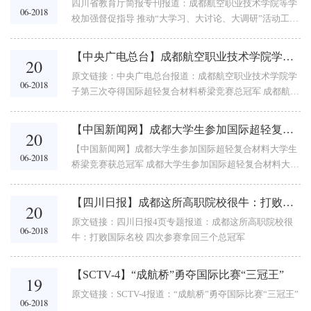
四川省教育厅简报专刊报道：成都航空职业技术学院等学
06-2018
校加强督促指导 推动“大学习、大讨论、大调研”活动工作
落实（专刊第14期） 加强督促指导 推动工作落实（专刊
第14期） [教育厅办公室] [手机版...
【中央广电总台】成都航空职业技术学院学子第三次夺得国际超轻复合材料桥梁竞赛总冠军
20
原文链接：中央广电总台报道：成都航空职业技术学院学
06-2018
子第三次夺得国际超轻复合材料桥梁竞赛总冠军 成都航空
职业技术学院学子第三次夺得国际超轻复合材料桥梁竞赛
总冠军中央广电总台国际在线 2018-...
【中国新闻网】成都大学生参加国际超轻复合材料大学生桥梁竞赛获总冠军
20
【中国新闻网】成都大学生参加国际超轻复合材料大学生
06-2018
桥梁竞赛获总冠军 成都大学生参加国际超轻复合材料大学
生桥梁竞赛获总冠军 2018年06月12日 22:35 来源：中国
新闻网 ...
【四川日报】成都这所高职院校很牛：打败国际名校 四次参赛拿回三个总冠军
20
原文链接：四川日报4页专题报道：成都这所高职院校很
06-2018
牛：打败国际名校 四次参赛拿回三个总冠军
【SCTV-4】“成航桥”勇夺国际比赛“三冠王”
19
原文链接：SCTV-4报道：“成航桥”勇夺国际比赛“三冠王”
06-2018