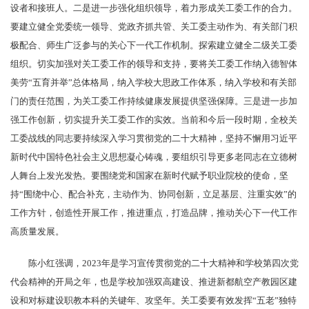
设者和接班人。二是进一步强化组织领导，着力形成关工委工作的合力。
要建立健全党委统一领导、党政齐抓共管、关工委主动作为、有关部门积
极配合、师生广泛参与的关心下一代工作机制。探索建立健全二级关工委
组织。切实加强对关工委工作的领导和支持，要将关工委工作纳入德智体
美劳“五育并举”总体格局，纳入学校大思政工作体系，纳入学校和有关部
门的责任范围，为关工委工作持续健康发展提供坚强保障。三是进一步加
强工作创新，切实提升关工委工作的实效。当前和今后一段时期，全校关
工委战线的同志要持续深入学习贯彻党的二十大精神，坚持不懈用习近平
新时代中国特色社会主义思想凝心铸魂，要组织引导更多老同志在立德树
人舞台上发光发热。要围绕党和国家在新时代赋予职业院校的使命，坚
持“围绕中心、配合补充，主动作为、协同创新，立足基层、注重实效”的
工作方针，创造性开展工作，推进重点，打造品牌，推动关心下一代工作
高质量发展。
陈小红强调，2023年是学习宣传贯彻党的二十大精神和学校第四次党
代会精神的开局之年，也是学校加强双高建设、推进新都航空产教园区建
设和对标建设职教本科的关键年、攻坚年。关工委要有效发挥“五老”独特