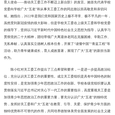
育人使命——推动关工委工作不断迈上新台阶》的发言。她首先代表学校
党委向学校广大“五老”和从事关工委工作的同志致以崇高敬意和亲切问
候。她指出，2022年是我们党和国家历史上极不寻常、极不平凡的一年，
虽然受到新冠疫情的很大影响，但是学校关工委在上级关工委和学校党委
的领导下，坚持以习近平新时代中国特色社会主义思想为指导，认真学习
贯彻党的二十大精神，团结带领广大离退休老同志克服困难、辛勤工作、
无私奉献，认真落实立德树人根本任务，开展了“读懂中国”“青蓝工程”等
活动，助力青年健康成长，育人成效显著，展现了广大“五老”的新担当新
作为。
陈小红对关工委工作提出了三点希望和要求，一是进一步提高政治站
位，充分认识关工委工作的重要性。成立关工委组织是具有中国特色的制
度性安排，是党加强青少年思想政治工作的创新。学校各级党组织要认真
贯彻落实习近平总书记对关心下一代工作的重要指示，高度重视关工委是
加强青少年思想政治工作的重要力量，要充分认识广大“五老”的独特优
势，发挥好关工委和广大“五老”在教育、引导、关爱、保护青少年方面的
独特优势和不可替代的作用，共同培养德智体美劳全面发展的社会主义建