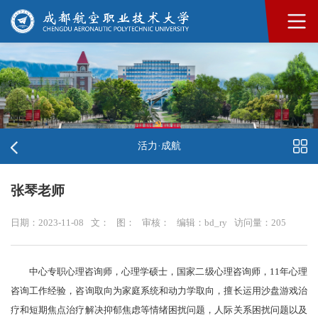
活力·成航
张琴老师
日期：2023-11-08
文：
图：
审核：
编辑：bd_ry
访问量：
205
中心专职心理咨询师，心理学硕士，国家二级心理咨询师，11年心理
咨询工作经验，咨询取向为家庭系统和动力学取向，擅长运用沙盘游戏治
疗和短期焦点治疗解决抑郁焦虑等情绪困扰问题，人际关系困扰问题以及