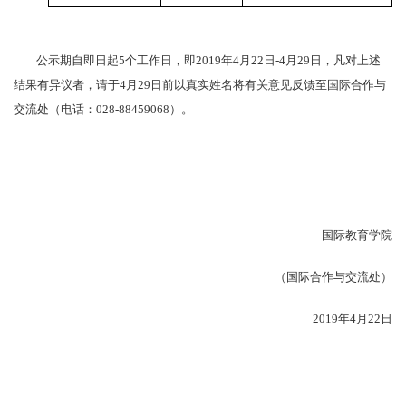
公示期自即日起
5
个工作日，即
2019
年
4
月
22
日
-4
月
29
日，凡对上述
结果有异议者，请于
4
月
29
日前以真实姓名将有关意见反馈至国际合作与
交流处（电话：
028-88459068
）。
国际教育学院
（
国际合作与交流处
）
2019
年
4
月
22
日