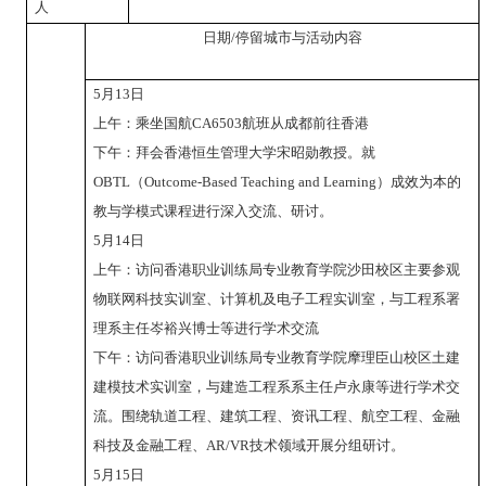
人
日期
/
停留城市与活动内容
5
月
13
日
上午：乘坐国航
CA6503
航班从成都前往香港
下午：拜会香港恒生管理大学宋昭勋教授。就
OBTL
（
Outcome-Based Teaching and Learning
）成效为本的
教与学模式课程进行深入交流、研讨。
5
月
14
日
上午：访问香港职业训练局专业教育学院沙田校区主要参观
物联网科技实训室、计算机及电子工程实训室，与工程系署
理系主任岑裕兴博士等进行学术交流
下午：访问香港职业训练局专业教育学院摩理臣山校区土建
建模技术实训室，与建造工程系系主任卢永康等进行学术交
流。围绕轨道工程、建筑工程、资讯工程、航空工程、金融
科技及金融工程、
AR/VR
技术领域开展分组研讨。
5
月
15
日