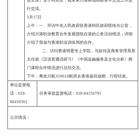
会主席）龙子明先生，就未来川港两地高校青年交流工作进
行交流。
5
月
17
日
上午：一、拜访中央人民政府驻香港特区政府联络办公室，
介绍川港职业教育合作发展团组在港的公务活动情况；详细
介绍了我省与香港职业训练局的合作。
二、访问香港明爱专上学院，与款待及商务管理系系
主任就《汉语普通话研习》《中国金融服务及文化分析》两
门课程合作情况进行总结交流。
下午：乘坐川航
3U8618
航班从香港返回成都，行程结束。
单位监督电
话
：
028-
任务审批监督电话
：
028-84356795
88459362
公示情况：