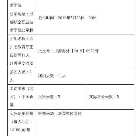
术学院
公示地址：
成
公示时间：
2019
年
5
月
23
日—
30
日
都航空职业技
术学院公示栏
团组名称：
四
川省教育厅王
批文号：
川府办外【
2019
】
0979
号
拉沙等
11
人
赴香港交流团
参团人员：
2
团组人数：
11
人
人
出访国家（地
区）：
中国香
批准天数
：
5
实际在外天数
：
5
港
实际使用经费
经费来源
：
派员单位支付
（每人
/
元
）
:
14180
元
/
每