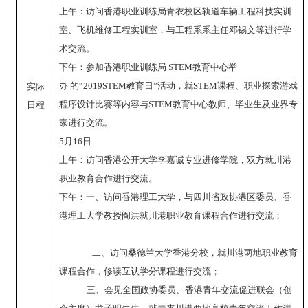
上午：访问香港职业训练局青衣校区轨道车辆工程科技实训
室、飞机维修工程实训室，与工程系系主任邓锡文等进行学
术交流。
下午：参加香港职业训练局
STEM
教育中心举
办
的
“2019STEM
教育日
”
活动，就
STEM
课程、职业探索游戏
实际
程序设计比赛等内容与
STEM
教育中心教师、毕业生及业界专
日程
家进行交流。
5
月
16
日
上午：访问香港公开大学李嘉诚专业进修学院，双方就川港
职业教育合作进行交流。
下午：一、访问香港理工大学，与四川省政协港区委员、香
港理工大学教授阎洪就川港职业教育课程合作进行交流；
二、访问桑德兰大学香港分校，就川港两地职业教育
课程合作，修读互认学分课程进行交流；
三、会见全国政协委员、香港青年交流促进联会（创