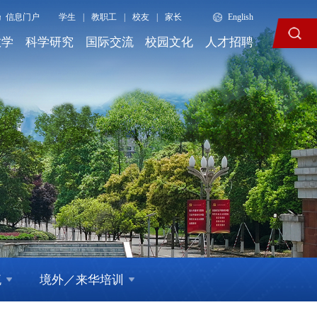
信息门户
学生
|
教职工
|
校友
|
家长
English
教学
科学研究
国际交流
校园文化
人才招聘
流
境外／来华培训