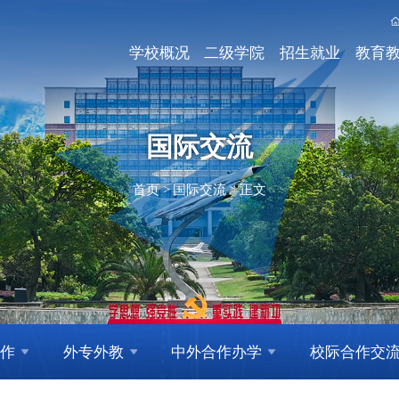
学校概况
二级学院
招生就业
教育
国际交流
首页
>
国际交流
>
正文
作
外专外教
中外合作办学
校际合作交