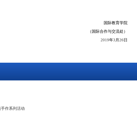
国际教育学院
（
国际合作与交流处
）
2019
年
3
月
26
日
题手作系列活动