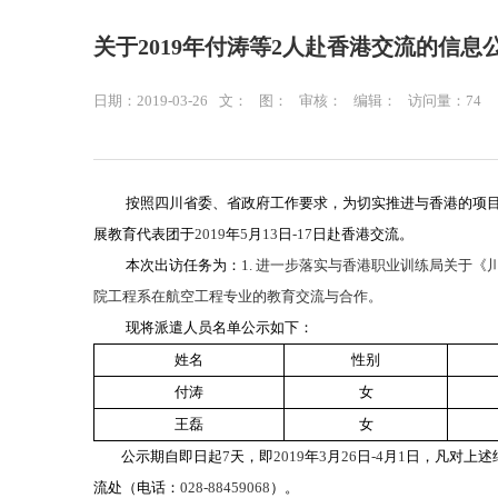
关于2019年付涛等2人赴香港交流的信息
日期：2019-03-26
文：
图：
审核：
编辑：
访问量：
74
按照四川省委、省政府工作要求，为切实推进与香港的项
展教育代表团于
2019
年
5
月
13
日
-17
日赴香港交流。
本次出访任务为：
1.
进一步落实与香港职业训练局关于《
院工程系在航空工程专业的教育交流与合作。
现将派遣人员名单公示如下：
姓名
性别
付涛
女
王磊
女
公示期自即日起
7
天，即
2019
年
3
月
26
日
-4
月
1
日，凡对上述
流处（电话：
028-88459068
）。